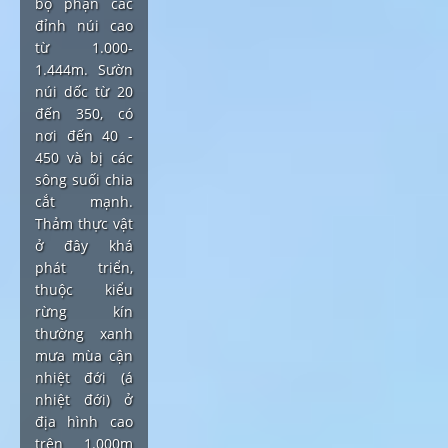
bộ phận các
đỉnh núi cao
từ 1.000-
1.444m. Sườn
núi dốc từ 20
đến 350, có
nơi đến 40 -
450 và bị các
sông suối chia
cắt mạnh.
Thảm thực vật
ở đây khá
phát triển,
thuộc kiểu
rừng kín
thường xanh
mưa mùa cận
nhiệt đới (á
nhiệt đới) ở
địa hình cao
trên 1.000m