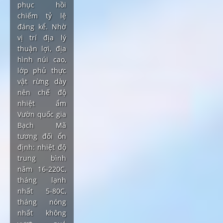
phục hồi
chiếm tỷ lệ
đáng kể. Nhờ
vị trí địa lý
thuận lợi, địa
hình núi cao,
lớp phủ thực
vật rừng dày
nên chế độ
nhiệt ẩm
Vườn quốc gia
Bạch Mã
tương đối ổn
định: nhiệt độ
trung bình
năm 16-220C,
tháng lạnh
nhất 5-80C,
tháng nóng
nhất không