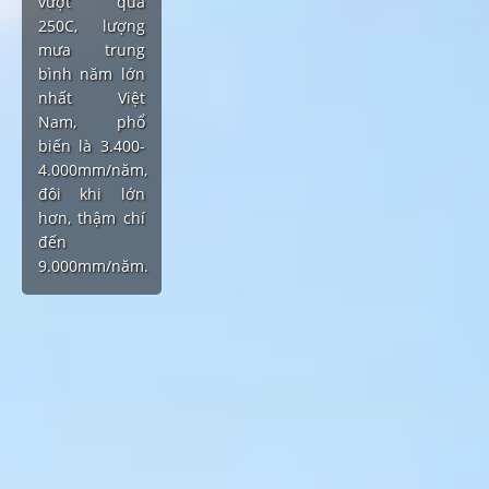
vượt quá
250C, lượng
mưa trung
bình năm lớn
nhất Việt
Nam, phổ
biến là 3.400-
4.000mm/năm,
đôi khi lớn
hơn, thậm chí
đến
9.000mm/năm.