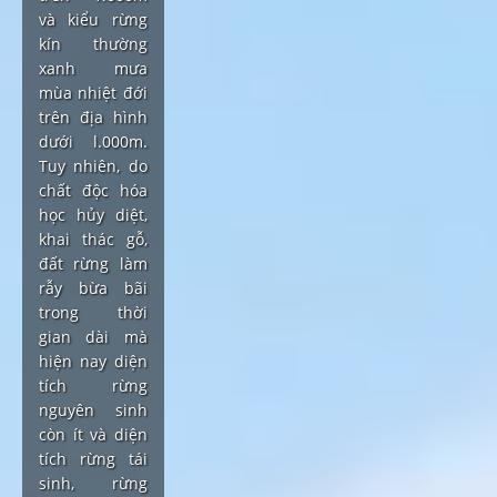
và kiểu rừng
kín thường
xanh mưa
mùa nhiệt đới
trên địa hình
dưới l.000m.
Tuy nhiên, do
chất độc hóa
học hủy diệt,
khai thác gỗ,
đất rừng làm
rẫy bừa bãi
trong thời
gian dài mà
hiện nay diện
tích rừng
nguyên sinh
còn ít và diện
tích rừng tái
sinh, rừng