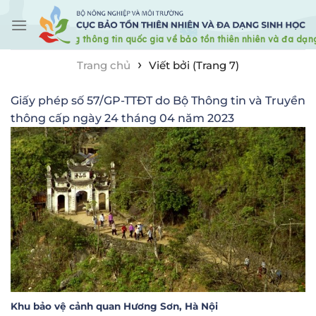
Skip
to
content
›
Trang chủ
Viết bởi (Trang 7)
Giấy phép số 57/GP-TTĐT do Bộ Thông tin và Truyền
thông cấp ngày 24 tháng 04 năm 2023
Khu bảo vệ cảnh quan Hương Sơn, Hà Nội