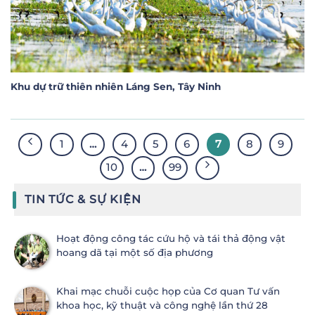
Khu dự trữ thiên nhiên Láng Sen, Tây Ninh
1
…
4
5
6
7
8
9
10
…
99
TIN TỨC & SỰ KIỆN
Hoạt động công tác cứu hộ và tái thả động vật
hoang dã tại một số địa phương
Khai mạc chuỗi cuộc họp của Cơ quan Tư vấn
khoa học, kỹ thuật và công nghệ lần thứ 28