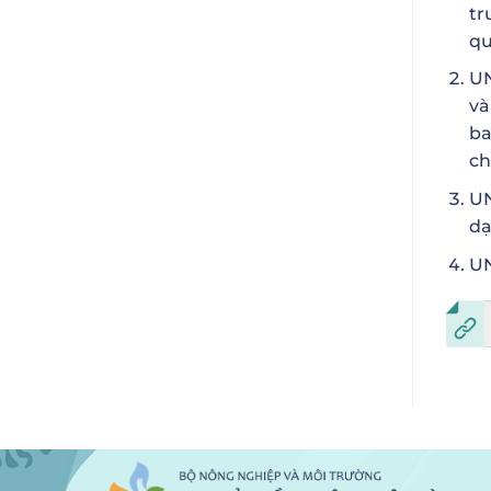
tr
qu
UN
và
ba
ch
UN
dạ
UN