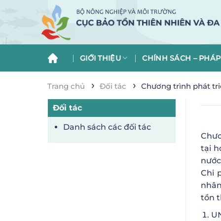
Skip
to
content
GIỚI THIỆU
CHÍNH SÁCH – PHÁP
›
›
Trang chủ
Đối tác
Chương trình phát tr
Đối tác
Danh sách các đối tác
Chươ
tại 
nước
Chi 
nhân
tồn 
UN