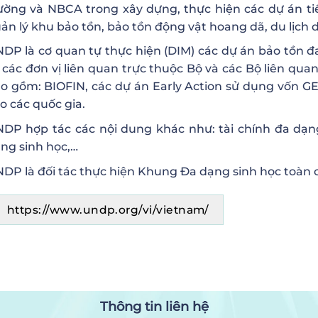
ường và NBCA trong xây dựng, thực hiện các dự án ti
ản lý khu bảo tồn, bảo tồn động vật hoang dã, du lịch 
DP là cơ quan tự thực hiện (DIM) các dự án bảo tồn đa 
 các đơn vị liên quan trực thuộc Bộ và các Bộ liên qua
o gồm: BIOFIN, các dự án Early Action sử dụng vốn G
o các quốc gia.
DP hợp tác các nội dung khác như: tài chính đa dạng 
ng sinh học,…
DP là đối tác thực hiện Khung Đa dạng sinh học toàn 
https://www.undp.org/vi/vietnam/
Thông tin liên hệ