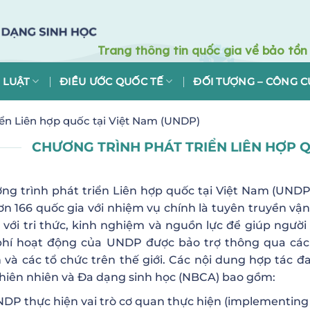
 LUẬT
ĐIỀU ƯỚC QUỐC TẾ
ĐỐI TƯỢNG – CÔNG C
iển Liên hợp quốc tại Việt Nam (UNDP)
CHƯƠNG TRÌNH PHÁT TRIỂN LIÊN HỢP Q
ng trình phát triển Liên hợp quốc tại Việt Nam (UNDP)
hơn 166 quốc gia với nhiệm vụ chính là tuyên truyền vận
 với tri thức, kinh nghiệm và nguồn lực để giúp ngườ
phí hoạt động của UNDP được bảo trợ thông qua các 
 và các tổ chức trên thế giới. Các nội dung hợp tác 
thiên nhiên và Đa dạng sinh học (NBCA) bao gồm:
DP thực hiện vai trò cơ quan thực hiện (implementing 