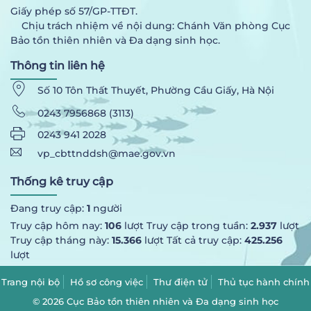
Giấy phép số 57/GP-TTĐT.
Chịu trách nhiệm về nội dung: Chánh Văn phòng Cục
Bảo tồn thiên nhiên và Đa dạng sinh học.
Thông tin liên hệ
Số 10 Tôn Thất Thuyết, Phường Cầu Giấy, Hà Nội
0243 7956868 (3113)
0243 941 2028
vp_cbttnddsh@mae.gov.vn
Thống kê truy cập
Đang truy cập:
1
người
Truy cập hôm nay:
106
lượt Truy cập trong tuần:
2.937
lượt
Truy cập tháng này:
15.366
lượt Tất cả truy cập:
425.256
lượt
Trang nội bộ
Hồ sơ công việc
Thư điện tử
Thủ tục hành chính
© 2026 Cục Bảo tồn thiên nhiên và Đa dạng sinh học