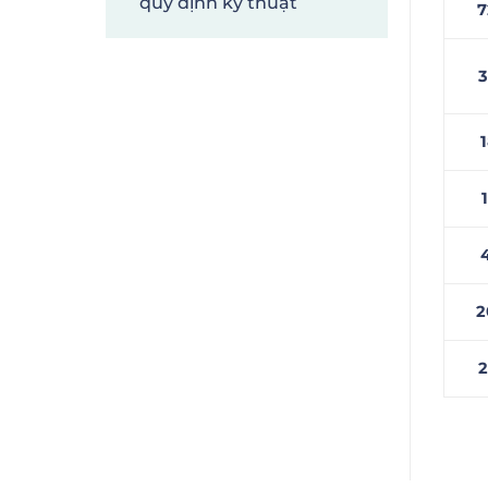
quy định kỹ thuật
7
3
2
2