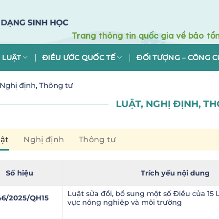
 LUẬT
ĐIỀU ƯỚC QUỐC TẾ
ĐỐI TƯỢNG – CÔNG C
 Nghị định, Thông tư
LUẬT, NGHỊ ĐỊNH, T
ật
Nghị định
Thông tư
Số hiệu
Trích yếu nội dung
Luật sửa đổi, bổ sung một số Điều của 15 
46/2025/QH15
vực nông nghiệp và môi trường