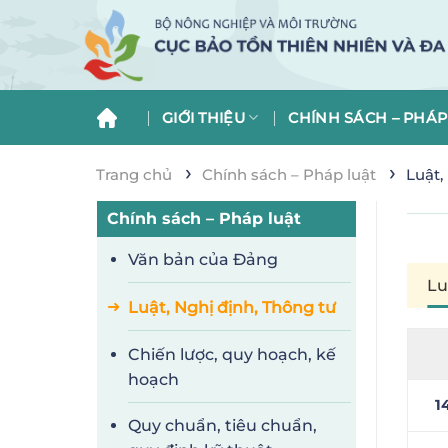
Skip
to
content
GIỚI THIỆU
CHÍNH SÁCH – PHÁP
›
›
Trang chủ
Chính sách – Pháp luật
Luật,
Chính sách – Pháp luật
Văn bản của Đảng
Lu
Luật, Nghị định, Thông tư
Chiến lược, quy hoạch, kế
hoạch
1
Quy chuẩn, tiêu chuẩn,