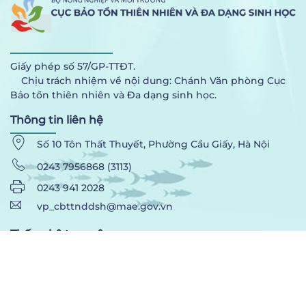
Giấy phép số 57/GP-TTĐT.
Chịu trách nhiệm về nội dung: Chánh Văn phòng Cục
Bảo tồn thiên nhiên và Đa dạng sinh học.
Thông tin liên hệ
Số 10 Tôn Thất Thuyết, Phường Cầu Giấy, Hà Nội
0243 7956868 (3113)
0243 941 2028
vp_cbttnddsh@mae.gov.vn
Thống kê truy cập
Đang truy cập:
1
người
Truy cập hôm nay:
64
lượt Truy cập trong tuần:
3.425
lượt
Truy cập tháng này:
15.804
lượt Tất cả truy cập:
424.413