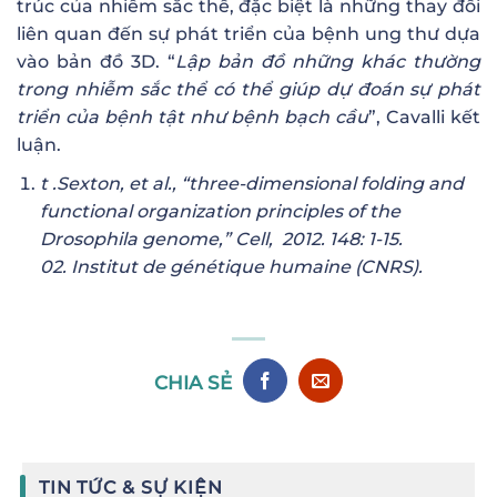
trúc của nhiễm sắc thể, đặc biệt là những thay đổi
liên quan đến sự phát triển của bệnh ung thư dựa
vào bản đồ 3D. “
L
ậ
p b
ả
n
đ
ồ
nh
ữ
ng kh
á
c th
ườ
ng
trong nhi
ễ
m s
ắ
c th
ể
c
ó
th
ể
gi
ú
p d
ự
đ
o
á
n s
ự
ph
á
t
tri
ể
n c
ủ
a b
ệ
nh t
ậ
t nh
ư
b
ệ
nh b
ạ
ch c
ầ
u
”, Cavalli kết
luận.
t .Sexton, et al., “three-dimensional folding and
functional organization principles of the
Drosophila genome,” Cell, 2012. 148: 1-15.
02. Institut de génétique humaine (CNRS).
CHIA SẺ
TIN TỨC & SỰ KIỆN