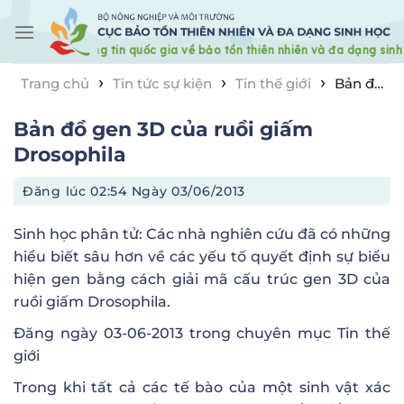
Skip
to
content
›
›
›
Trang chủ
Tin tức sự kiện
Tin thế giới
Bản đồ
gen 3D của ruồi giấm Drosophila
Bản đồ gen 3D của ruồi giấm
Drosophila
Đăng lúc
02:54 Ngày 03/06/2013
Sinh học phân tử: Các nhà nghiên cứu đã có những
hiểu biết sâu hơn về các yếu tố quyết định sự biểu
hiện gen bằng cách giải mã cấu trúc gen 3D của
ruồi giấm Drosophila.
Đăng ngày 03-06-2013 trong chuyên mục
Tin thế
giới
Trong khi tất cả các tế bào của một sinh vật xác