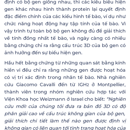
định có bộ gen giống nhau, thì các kiểu biểu hiện
gen khác nhau hình thành protein lại quyết định
đặc điểm chính của các kiểu hình tế bào, ví dụ như
chức năng hoạt động hay tập tính của tế bào. Vì
vậy trình tự toàn bộ bộ gen không đủ để giải thích
về tính đồng nhất tế bào, và ngày càng có nhiều
bằng chứng chỉ ra rằng cấu trúc 3D của bộ gen có
ảnh hưởng đến sự biểu hiện gen.
Hầu hết bằng chứng từ những quan sát bằng kính
hiển vi đều chỉ ra rằng những gen được hoạt hóa
có vị trí xác định trong nhân tế bào. Nhà nghiên
cứu Giacomo Cavalli đến từ IGH
ở Montpellier,
2
thành viên trong nhóm nghiên cứu hợp tác với
Viện Khoa học Weizmann ở Israel cho biết:
“Nghiên
c
ứ
u m
ớ
i
c
ủ
a ch
ú
ng t
ô
i
đ
ư
a ra b
ả
n
đ
ồ
3D c
ó
đ
ộ
1
ph
â
n gi
ả
i cao v
ề
c
ấ
u tr
ú
c kh
ô
ng gian c
ủ
a b
ộ
gen,
gi
ả
i th
í
ch chi ti
ế
t l
à
m th
ế
n
à
o gen
đ
ượ
c
đ
ị
nh v
ị
kh
ô
ng gian c
ó
li
ê
n quan t
ớ
i t
ì
nh tr
ạ
ng ho
ạ
t h
ó
a c
ủ
a