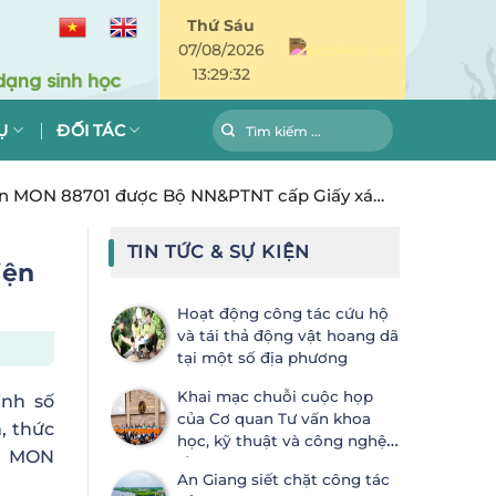
Thứ Sáu
07/08/2026
13:29:32
Ụ
ĐỐI TÁC
en MON 88701 được Bộ NN&PTNT cấp Giấy xác
TIN TỨC & SỰ KIỆN
iện
Hoạt động công tác cứu hộ
và tái thả động vật hoang dã
tại một số địa phương
Khai mạc chuỗi cuộc họp
ịnh số
của Cơ quan Tư vấn khoa
, thức
học, kỹ thuật và công nghệ
n MON
lần thứ 28 (SBSTTA-28) và Cơ
An Giang siết chặt công tác
quan Thực thi lần thứ 7 (SBI-7) Công