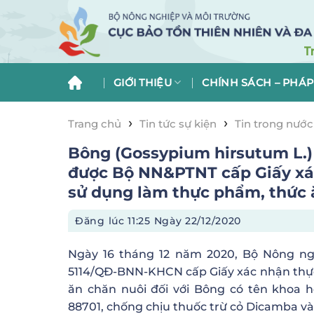
Skip
to
content
GIỚI THIỆU
CHÍNH SÁCH – PHÁP
›
›
Trang chủ
Tin tức sự kiện
Tin trong nước
nhận thực vật biến đổi gen đủ điều kiện sử d
Bông (Gossypium hirsutum L.
được Bộ NN&PTNT cấp Giấy xác
sử dụng làm thực phẩm, thức 
Đăng lúc
11:25 Ngày 22/12/2020
Ngày 16 tháng 12 năm 2020, Bộ Nông ng
5114/QĐ-BNN-KHCN cấp Giấy xác nhận thực 
ăn chăn nuôi đối với Bông có tên khoa 
88701, chống chịu thuốc trừ cỏ Dicamba v