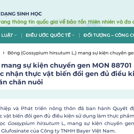
 LUẬT
ĐIỀU ƯỚC QUỐC TẾ
ĐỐI TƯỢNG – CÔNG C
›
Bông (Gossypium hirsutum L.) mang sự kiện chuyển g
ụng làm thực phẩm, thức ăn chăn nuôi
) mang sự kiện chuyển gen MON 88701
 nhận thực vật biến đổi gen đủ điều k
ăn chăn nuôi
hiệp và Phát triển nông thôn đã ban hành Quyết đ
vật biến đổi gen đủ điều kiện sử dụng làm thực phẩm
học
Gossypium hirsutum
L
,
mang sự kiện chuyển ge
à Glufosinate của Công ty TNHH Bayer Việt Nam.