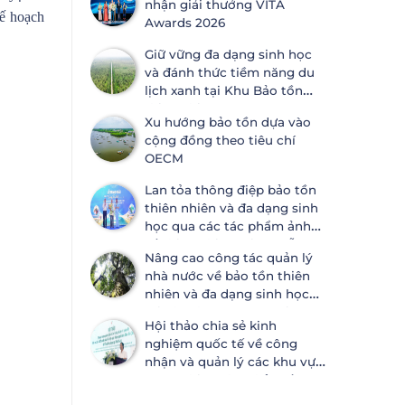
nhận giải thưởng VITA
kế hoạch
Awards 2026
Giữ vững đa dạng sinh học
và đánh thức tiềm năng du
lịch xanh tại Khu Bảo tồn
thiên nhiên Lung Ngọc
Xu hướng bảo tồn dựa vào
Hoàng
cộng đồng theo tiêu chí
OECM
Lan tỏa thông điệp bảo tồn
thiên nhiên và đa dạng sinh
học qua các tác phẩm ảnh
về thiên nhiên tại Đà Nẵng
Nâng cao công tác quản lý
nhà nước về bảo tồn thiên
nhiên và đa dạng sinh học
tại Khánh Hòa và An Giang
Hội thảo chia sẻ kinh
nghiệm quốc tế về công
nhận và quản lý các khu vực
có các biện pháp bảo tồn
hiệu quả khác ngoài khu bảo tồn