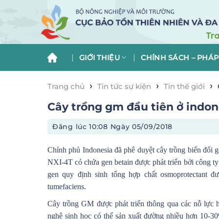
Skip
to
content
GIỚI THIỆU
CHÍNH SÁCH – PHÁP
›
›
›
Trang chủ
Tin tức sự kiện
Tin thế giới
Cây trồng gm đầu tiên ở indo
Đăng lúc
10:08 Ngày 05/09/2018
Chính phủ Indonesia đã phê duyệt cây trồng biến đổi 
NXI-4T có chứa gen betain được phát triển bởi công 
gen quy định sinh tổng hợp chất osmoprotectant đ
tumefaciens.
Cây trồng GM được phát triển thông qua các nỗ lực
nghệ sinh học có thể sản xuất đường nhiều hơn 10-30