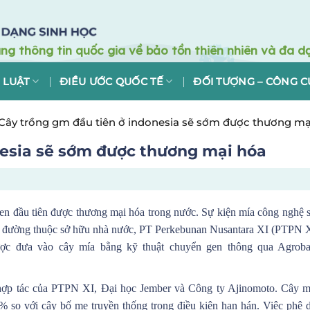
 LUẬT
ĐIỀU ƯỚC QUỐC TẾ
ĐỐI TƯỢNG – CÔNG C
Cây trồng gm đầu tiên ở indonesia sẽ sớm được thương mạ
nesia sẽ sớm được thương mại hóa
gen đầu tiên được thương mại hóa trong nước. Sự kiện mía công nghệ 
ty đường thuộc sở hữu nhà nước, PT Perkebunan Nusantara XI (PTPN 
ược đưa vào cây mía bằng kỹ thuật chuyển gen thông qua Agroba
 hợp tác của PTPN XI, Đại học Jember và Công ty Ajinomoto. Cây m
% so với cây bố mẹ truyền thống trong điều kiện hạn hán. Việc phê 