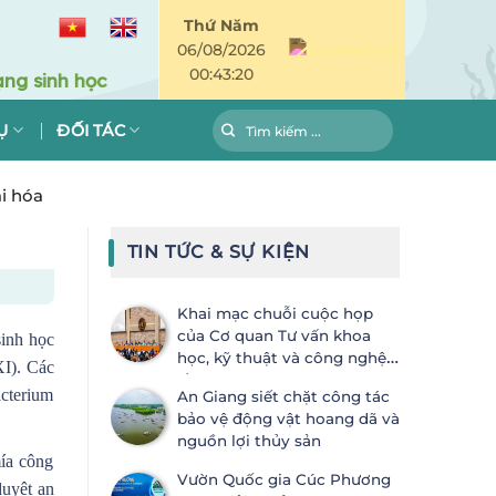
Thứ Năm
06/08/2026
00:43:21
Ụ
ĐỐI TÁC
i hóa
TIN TỨC & SỰ KIỆN
Khai mạc chuỗi cuộc họp
của Cơ quan Tư vấn khoa
sinh học
học, kỹ thuật và công nghệ
XI). Các
lần thứ 28 (SBSTTA-28) và Cơ
cterium
An Giang siết chặt công tác
quan Thực thi lần thứ 7 (SBI-7) Công
bảo vệ động vật hoang dã và
ước Đa dạng sinh học
nguồn lợi thủy sản
ía công
Vườn Quốc gia Cúc Phương
duyệt an