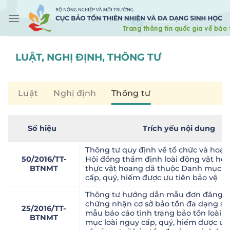
Skip
to
content
LUẬT, NGHỊ ĐỊNH, THÔNG TƯ
Luật
Nghị định
Thông tư
Số hiệu
Trích yếu nội dung
Thông tư quy định về tổ chức và hoạt
50/2016/TT-
Hội đồng thẩm định loài động vật hoa
BTNMT
thực vật hoang dã thuộc Danh mục lo
cấp, quý, hiếm được ưu tiên bảo vệ
Thông tư hướng dẫn mẫu đơn đăng ký
chứng nhận cơ sở bảo tồn đa dạng si
25/2016/TT-
mẫu báo cáo tình trạng bảo tồn loài 
BTNMT
mục loài nguy cấp, quý, hiếm được ưu