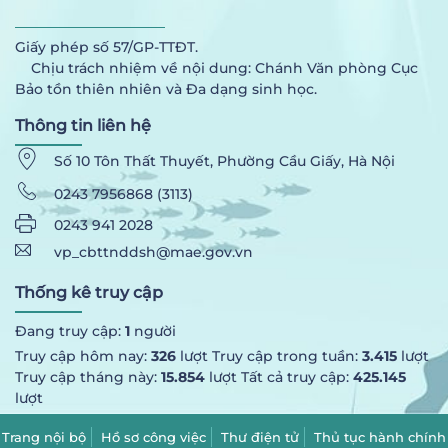
Giấy phép số 57/GP-TTĐT.
Chịu trách nhiệm về nội dung: Chánh Văn phòng Cục
Bảo tồn thiên nhiên và Đa dạng sinh học.
Thông tin liên hệ
Số 10 Tôn Thất Thuyết, Phường Cầu Giấy, Hà Nội
0243 7956868 (3113)
0243 941 2028
vp_cbttnddsh@mae.gov.vn
Thống kê truy cập
Đang truy cập:
1
người
Truy cập hôm nay:
326
lượt Truy cập trong tuần:
3.415
lượt
Truy cập tháng này:
15.854
lượt Tất cả truy cập:
425.145
lượt
Trang nội bộ
Hồ sơ công việc
Thư điện tử
Thủ tục hành chính