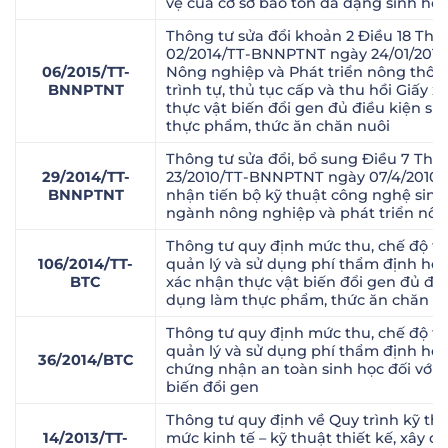
vệ của cơ sở bảo tồn đa dạng sinh học
Thông tư sửa đổi khoản 2 Điều 18 Thô
02/2014/TT-BNNPTNT ngày 24/01/2014
06/2015/TT-
Nông nghiệp và Phát triển nông thôn
BNNPTNT
trình tự, thủ tục cấp và thu hồi Giấy 
thực vật biến đổi gen đủ điều kiện s
thực phẩm, thức ăn chăn nuôi
Thông tư sửa đổi, bổ sung Điều 7 Thô
29/2014/TT-
23/2010/TT-BNNPTNT ngày 07/4/2010 
BNNPTNT
nhận tiến bộ kỹ thuật công nghệ sinh
ngành nông nghiệp và phát triển nôn
Thông tư quy định mức thu, chế độ th
106/2014/TT-
quản lý và sử dụng phí thẩm định hồ 
BTC
xác nhận thực vật biến đổi gen đủ điề
dụng làm thực phẩm, thức ăn chăn n
Thông tư quy định mức thu, chế độ th
quản lý và sử dụng phí thẩm định hồ 
36/2014/BTC
chứng nhận an toàn sinh học đối với 
biến đổi gen
Thông tư quy định về Quy trình kỹ th
14/2013/TT-
mức kinh tế – kỹ thuật thiết kế, xây 