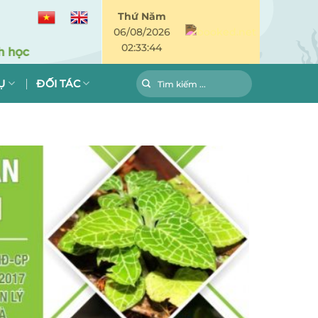
Thứ Năm
06/08/2026
02:33:45
Ụ
ĐỐI TÁC