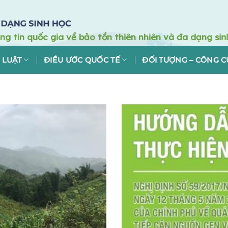
 LUẬT
ĐIỀU ƯỚC QUỐC TẾ
ĐỐI TƯỢNG – CÔNG C