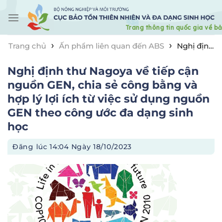
Skip
to
content
›
›
Trang chủ
Ấn phẩm liên quan đến ABS
Nghị định
thư Nagoya về tiếp cận nguồn GEN, chia sẻ công bằng
Nghị định thư Nagoya về tiếp cận
và hợp lý lợi ích từ việc sử dụng nguồn GEN theo công
ước đa dạng sinh học
nguồn GEN, chia sẻ công bằng và
hợp lý lợi ích từ việc sử dụng nguồn
GEN theo công ước đa dạng sinh
học
Đăng lúc
14:04 Ngày 18/10/2023