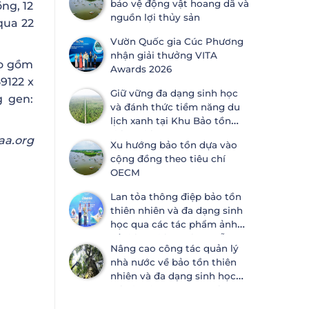
bảo vệ động vật hoang dã và
ồng, 12
ước Đa dạng sinh học
nguồn lợi thủy sản
 qua 22
Vườn Quốc gia Cúc Phương
nhận giải thưởng VITA
ao gồm
Awards 2026
59122 x
Giữ vững đa dạng sinh học
g gen:
và đánh thức tiềm năng du
lịch xanh tại Khu Bảo tồn
thiên nhiên Lung Ngọc
aa.org
Xu hướng bảo tồn dựa vào
Hoàng
cộng đồng theo tiêu chí
OECM
Lan tỏa thông điệp bảo tồn
thiên nhiên và đa dạng sinh
học qua các tác phẩm ảnh
về thiên nhiên tại Đà Nẵng
Nâng cao công tác quản lý
nhà nước về bảo tồn thiên
nhiên và đa dạng sinh học
tại Khánh Hòa và An Giang