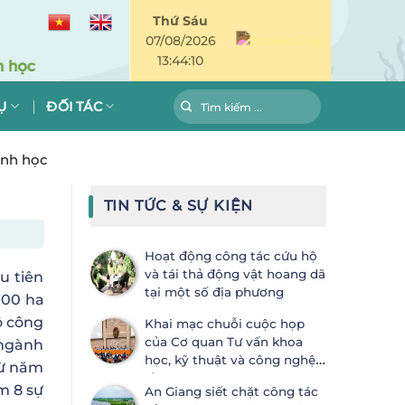
Thứ Sáu
07/08/2026
13:44:10
Ụ
ĐỐI TÁC
inh học
TIN TỨC & SỰ KIỆN
Hoạt động công tác cứu hộ
và tái thả động vật hoang dã
u tiên
tại một số địa phương
000 ha
ô công
Khai mạc chuỗi cuộc họp
của Cơ quan Tư vấn khoa
 ngành
học, kỹ thuật và công nghệ
Từ năm
lần thứ 28 (SBSTTA-28) và Cơ
m 8 sự
An Giang siết chặt công tác
quan Thực thi lần thứ 7 (SBI-7) Công