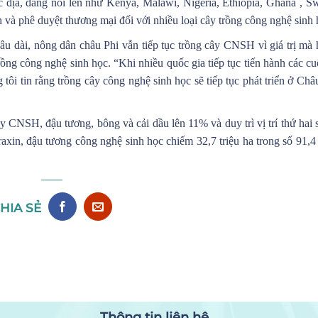
c địa, đang nổi lên như Kenya, Malawi, Nigeria, Ethiopia, Ghana , S
h và phê duyệt thương mại đối với nhiều loại cây trồng công nghệ sinh 
âu dài, nông dân châu Phi vẫn tiếp tục trồng cây CNSH vì giá trị mà
rồng công nghệ sinh học. “Khi nhiều quốc gia tiếp tục tiến hành các c
tôi tin rằng trồng cây công nghệ sinh học sẽ tiếp tục phát triển ở Châ
ây CNSH, đậu tương, bông và cải dầu lên 11% và duy trì vị trí thứ hai
axin, đậu tương công nghệ sinh học chiếm 32,7 triệu ha trong số 91,4 
HIA SẺ
Thông tin liên hệ