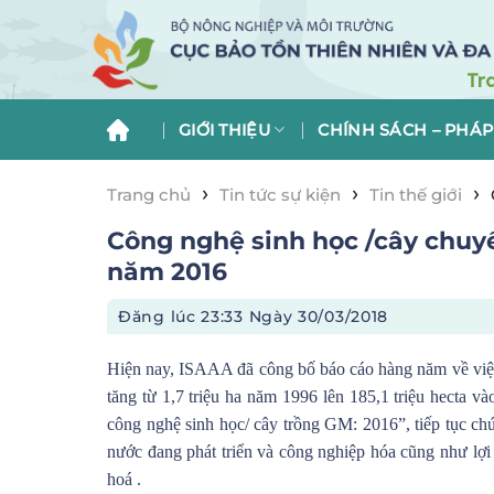
Skip
to
content
GIỚI THIỆU
CHÍNH SÁCH – PHÁP
›
›
›
Trang chủ
Tin tức sự kiện
Tin thế giới
Công nghệ sinh học /cây chuyển
năm 2016
Đăng lúc
23:33 Ngày 30/03/2018
Hiện nay, ISAAA đã công bố báo cáo hàng năm về việc
tăng từ 1,7 triệu ha năm 1996 lên 185,1 triệu hecta
công nghệ sinh học/ cây trồng GM: 2016”, tiếp tục chứ
nước đang phát triển và công nghiệp hóa cũng như lợi
hoá .