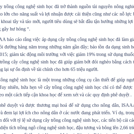
y trồng công nghệ sinh học đã trở thành nguồn tài nguyên nông ngh
 to lớn cho năng suất và lợi nhuận được cải thiện cũng như các nỗ lực 
khoai tây và táo mới, người tiêu dùng sẽ bắt đầu tận hưởng những lợi 
 gây hư hỏng “.
AA báo cáo rằng việc áp dụng cây trồng công nghệ sinh học đã làm g
khỏi đường hàng năm trong những năm gần đây; bảo tồn đa dạng sinh 
2015; giảm tác động môi trường với việc giảm 19% trong sử dụng thuốc
n trồng cây công nghệ sinh học đã giúp giảm bớt đói nghèo bằng cách 
g lại sự ổn định về tài chính cho hơn 65 triệu người.
ng nghệ sinh học là một trong những công cụ cần thiết để giúp ngư
. Tuy nhiên, hứa hẹn về cây trồng công nghệ sinh học chỉ có thể đượ
heo một cách tiếp cận khoa học để xem xét và các quy định phê duyệt .
c phê duyệt và được thương mại hoá để sử dụng cho nông dân, ISA
 đem lại lợi ích cho nông dân ở các nước đang phát triển. Ví dụ, tron
ản đối với tỷ lệ sử dụng cây trồng công nghệ sinh học, các tiến bộ cải c
ện tích trồng ngô công nghệ sinh học, đậu tương và bông lên 2,66 tri