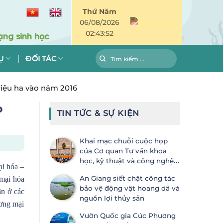
Thứ Năm
06/08/2026
02:43:52
Ụ
ĐỐI TÁC
riệu ha vào năm 2016
o
TIN TỨC & SỰ KIỆN
Khai mạc chuỗi cuộc họp
của Cơ quan Tư vấn khoa
học, kỹ thuật và công nghệ
ại hóa –
lần thứ 28 (SBSTTA-28) và Cơ
An Giang siết chặt công tác
 mại hóa
quan Thực thi lần thứ 7 (SBI-7) Công
bảo vệ động vật hoang dã và
ước Đa dạng sinh học
ân ở các
nguồn lợi thủy sản
ương mại
Vườn Quốc gia Cúc Phương