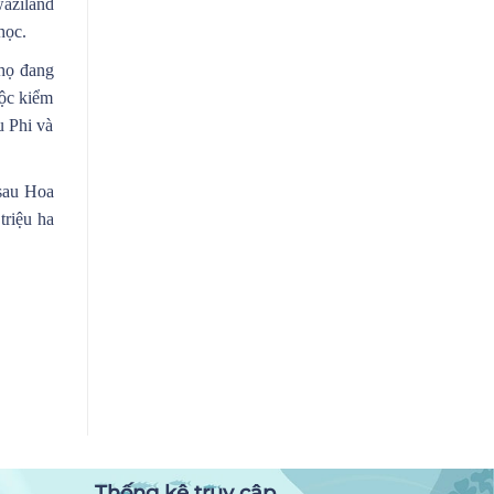
waziland
(OECMs) và đề xuất áp dụng tại Việt
học.
Nam
 họ đang
uộc kiểm
u Phi và
 sau Hoa
triệu ha
Thống kê truy cập