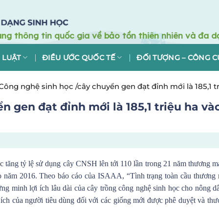
 LUẬT
ĐIỀU ƯỚC QUỐC TẾ
ĐỐI TƯỢNG – CÔNG C
Công nghệ sinh học /cây chuyển gen đạt đỉnh mới là 185,1 t
 gen đạt đỉnh mới là 185,1 triệu ha và
 tăng tỷ lệ sử dụng cây CNSH lên tới 110 lần trong 21 năm thương m
 vào năm 2016. Theo báo cáo của ISAAA, “Tình trạng toàn cầu thương
ng minh lợi ích lâu dài của cây trồng công nghệ sinh học cho nông d
 ích của người tiêu dùng đối với các giống mới được phê duyệt và th