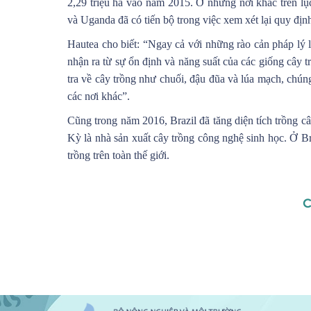
2,29 triệu ha vào năm 2015. Ở những nơi khác trên lụ
và Uganda đã có tiến bộ trong việc xem xét lại quy địn
Hautea cho biết: “Ngay cả với những rào cản pháp lý l
nhận ra từ sự ổn định và năng suất của các giống cây t
tra về cây trồng như chuối, đậu đũa và lúa mạch, chúng 
các nơi khác”.
Cũng trong năm 2016, Brazil đã tăng diện tích trồng c
Kỳ là nhà sản xuất cây trồng công nghệ sinh học. Ở Br
trồng trên toàn thế giới.
C