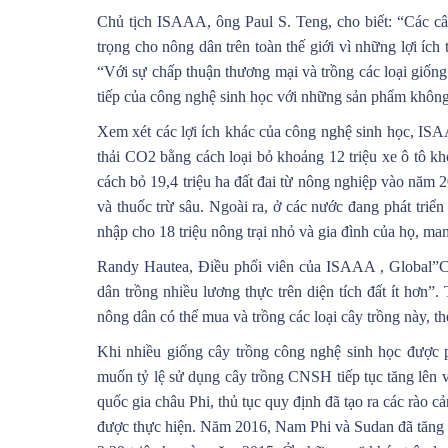
Chủ tịch ISAAA, ông Paul S. Teng, cho biết: “Các câ
trọng cho nông dân trên toàn thế giới vì những lợi ích
“Với sự chấp thuận thương mại và trồng các loại giống 
tiếp của công nghệ sinh học với những sản phẩm không
Xem xét các lợi ích khác của công nghệ sinh học, ISA
thải CO2 bằng cách loại bỏ khoảng 12 triệu xe ô tô 
cách bỏ 19,4 triệu ha đất đai từ nông nghiệp vào năm 
và thuốc trừ sâu. Ngoài ra, ở các nước đang phát triể
nhập cho 18 triệu nông trại nhỏ và gia đình của họ, man
Randy Hautea, Điều phối viên của ISAAA , Global”Cô
dân trồng nhiều lương thực trên diện tích đất ít hơn”
nông dân có thể mua và trồng các loại cây trồng này, t
Khi nhiều giống cây trồng công nghệ sinh học đượ
muốn tỷ lệ sử dụng cây trồng CNSH tiếp tục tăng lên và
quốc gia châu Phi, thủ tục quy định đã tạo ra các rào c
được thực hiện. Năm 2016, Nam Phi và Sudan đã tăng di