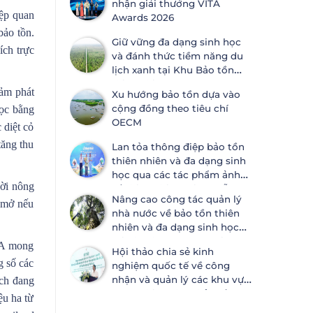
nhận giải thưởng VITA
iệp quan
Awards 2026
bảo tồn.
Giữ vững đa dạng sinh học
ích trực
và đánh thức tiềm năng du
lịch xanh tại Khu Bảo tồn
thiên nhiên Lung Ngọc
iảm phát
Xu hướng bảo tồn dựa vào
Hoàng
cộng đồng theo tiêu chí
học bằng
OECM
 diệt cỏ
tăng thu
Lan tỏa thông điệp bảo tồn
thiên nhiên và đa dạng sinh
học qua các tác phẩm ảnh
ời nông
về thiên nhiên tại Đà Nẵng
Nâng cao công tác quản lý
c mở nếu
nhà nước về bảo tồn thiên
nhiên và đa dạng sinh học
tại Khánh Hòa và An Giang
AA mong
Hội thảo chia sẻ kinh
g số các
nghiệm quốc tế về công
nhận và quản lý các khu vực
ách đang
có các biện pháp bảo tồn
ệu ha từ
hiệu quả khác ngoài khu bảo tồn