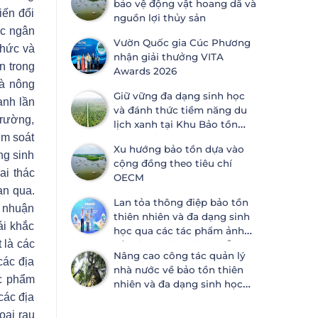
bảo vệ động vật hoang dã và
ước Đa dạng sinh học
iến đổi
nguồn lợi thủy sản
ác ngân
Vườn Quốc gia Cúc Phương
thức và
nhận giải thưởng VITA
n trong
Awards 2026
là nông
Giữ vững đa dạng sinh học
anh lần
và đánh thức tiềm năng du
trường,
lịch xanh tại Khu Bảo tồn
ểm soát
thiên nhiên Lung Ngọc
Xu hướng bảo tồn dựa vào
Hoàng
ng sinh
cộng đồng theo tiêu chí
ai thác
OECM
an qua.
Lan tỏa thông điệp bảo tồn
i nhuận
thiên nhiên và đa dạng sinh
ái khắc
học qua các tác phẩm ảnh
 là các
về thiên nhiên tại Đà Nẵng
Nâng cao công tác quản lý
các địa
nhà nước về bảo tồn thiên
ực phẩm
nhiên và đa dạng sinh học
các địa
tại Khánh Hòa và An Giang
oại rau