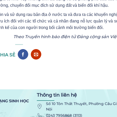
ường, chuyển đổi mục đích sử dụng đất và biến đổi khí hậu.
 tồn và sử dụng rau bản địa ở nước ta và đưa ra các khuyến ng
 hữu ích đối với các tổ chức và cá nhân đang nỗ lực quản lý và 
nh kế của con người trong bối cảnh môi trường biến đổi.
Theo Truyền hình báo điện tử Đảng cộng sản Vi
HIA SẺ
Thông tin liên hệ
Số 10 Tôn Thất Thuyết, Phường Cầu Gi
Nội
0243 7956868 (3113)