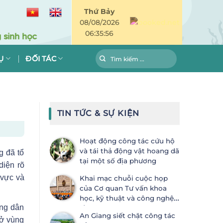
Thứ Bảy
08/08/2026
06:35:56
Ụ
ĐỐI TÁC
TIN TỨC & SỰ KIỆN
Hoạt động công tác cứu hộ
và tái thả động vật hoang dã
g đã tổ
tại một số địa phương
diện rõ
 vực và
Khai mạc chuỗi cuộc họp
của Cơ quan Tư vấn khoa
học, kỹ thuật và công nghệ
ông dân
lần thứ 28 (SBSTTA-28) và Cơ
An Giang siết chặt công tác
quan Thực thi lần thứ 7 (SBI-7) Công
 ở vùng