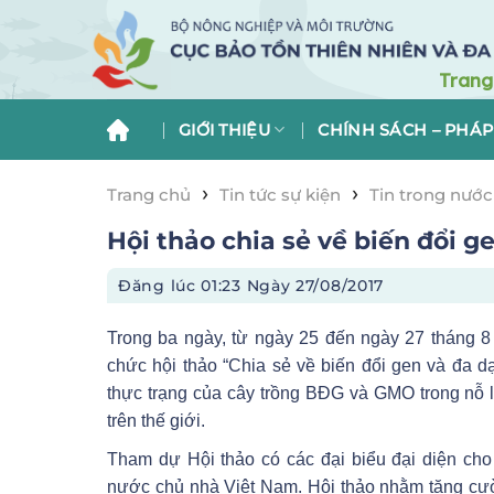
Skip
to
content
GIỚI THIỆU
CHÍNH SÁCH – PHÁP
›
›
Trang chủ
Tin tức sự kiện
Tin trong nước
Hội thảo chia sẻ về biến đổi g
Đăng lúc
01:23 Ngày 27/08/2017
Trong ba ngày, từ ngày 25 đến ngày 27 tháng 8
chức hội thảo “Chia sẻ về biến đổi gen và đa dạ
thực trạng của cây trồng BĐG và GMO trong nỗ 
trên thế giới.
Tham dự Hội thảo có các đại biểu đại diện cho
nước chủ nhà Việt Nam. Hội thảo nhằm tăng cườ