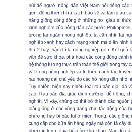
núi để người nông dân Việt Nam nói riêng các n
gen, đồng thời chỉ ra cách bảo vệ và làm giàu c
hàng giống cộng đồng ở những nơi giàu tri thức 
kinh nghiệm của nông dân các nước Philippines, L
tương lai ngành nông nghiệp, ta cần nhìn lại n
nghiệp xanh hay cách mạng xanh mà điển hình l
thứ 2 hay thậm trí là nông nghiệp gen. Kết quả 
vấn đề sức khỏe, phá hoại các cộng đồng canh tác
hệ thống lương thực trên toàn thế giới trong tay
vật trong nông nghiệp và tri thức canh tác truyề
rau hoang dại chủ yếu do các hộ nông dân nhỏ l
Tuy nhiên, hiện nay nhiều loài rau bản địa đã v
cao. Rau bản địa giàu dinh dưỡng, dễ trồng, chố
nghiêt. Vì vậy, chúng có thể trở thành các nguồn 
loài giống ở các vùng đang chịu tác động của biế
phương hay bị bão lụt ở miền Trung, các giống r
cung cấp cho bữa ăn hàng ngày mà còn là cây dượ
phương kinh tế xã hội còn khó khăn. Mặc dù có 