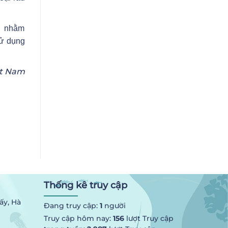
hị nhằm
sử dụng
ệt Nam
Thống kê truy cập
ấy, Hà
Đang truy cập:
1
người
Truy cập hôm nay:
156
lượt Truy cập