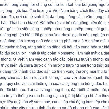
ước trong vùng nói chung có thể liên kết loại bỏ giống ngô b
ác giống ngô, lúa, đậu tương ở Việt Nam bằng cách thúc đẩy c
bản địa, nơi có hệ sinh thái đa dạng, bằng cách vận dụng tri 
ào, Thái Lan chia sẻ. Để hiểu rõ vai trò của giống biến đổi ge
guồn gốc của việc công nghiệp hóa nông nghiệp trong cái gọi 
à công nghiệp biến đổi gen thường được gọi là nông nghiệp x
là có tăng sản lượng ngũ cốc nhưng phải trả giá ô nhiễm môi 
 truyền thống, tăng bất bình đẳng xã hội, tập trung hóa sự ki
 các tập đoàn lớn, nhất là tập đoàn Monsanto, làm mất mát đa dạ
n thống. Ở Việt Nam việc canh tác các loài rau truyền thống, kh
ẻ thực hiện và chưa được định hướng thương mại trong thời gi
à đang trở thành các đặc sản có triển vọng thương mại thu lợ
ng chịu sâu bệnh tốt và thích nghi cao với điều kiện sinh th
gen quý cho việc cải thiện gen của các giống rau trồng, đặc biệt
n đổi khí hậu. Tại các vùng nông thôn, đặc biệt là miền núi, 
au truyền thống và rau hoang dại có giá trị không chỉ làm th
c liệu quý bảo vệ sức khỏe, cung cấp chủ động trực tiếp cho 
giá trị như vậy nhưng tính đa dạng và độ phong phú của các l