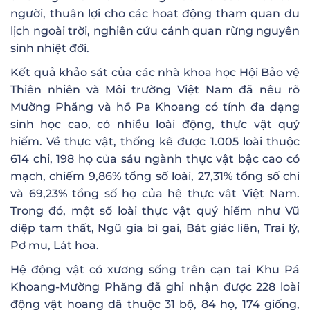
người, thuận lợi cho các hoạt động tham quan du
lịch ngoài trời, nghiên cứu cảnh quan rừng nguyên
sinh nhiệt đới.
Kết quả khảo sát của các nhà khoa học Hội Bảo vệ
Thiên nhiên và Môi trường Việt Nam đã nêu rõ
Mường Phăng và hồ Pa Khoang có tính đa dạng
sinh học cao, có nhiều loài động, thực vật quý
hiếm. Về thực vật, thống kê được 1.005 loài thuộc
614 chi, 198 họ của sáu ngành thực vật bậc cao có
mạch, chiếm 9,86% tổng số loài, 27,31% tổng số chi
và 69,23% tổng số họ của hệ thực vật Việt Nam.
Trong đó, một số loài thực vật quý hiếm như Vũ
diệp tam thất, Ngũ gia bì gai, Bát giác liên, Trai lý,
Pơ mu, Lát hoa.
Hệ động vật có xương sống trên cạn tại Khu Pá
Khoang-Mường Phăng đã ghi nhận được 228 loài
động vật hoang dã thuộc 31 bộ, 84 họ, 174 giống,