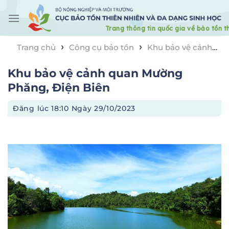
Skip
to
content
›
›
Trang chủ
Công cụ bảo tồn
Khu bảo vệ cảnh
›
quan
Khu bảo vệ cảnh quan Mường Phăng, Điện
Khu bảo vệ cảnh quan Mường
Biên
Phăng, Điện Biên
Đăng lúc
18:10 Ngày 29/10/2023