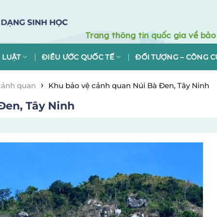
 LUẬT
ĐIỀU ƯỚC QUỐC TẾ
ĐỐI TƯỢNG – CÔNG C
›
cảnh quan
Khu bảo vệ cảnh quan Núi Bà Đen, Tây Ninh
Đen, Tây Ninh