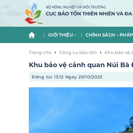
Skip
to
content
GIỚI THIỆU
CHÍNH SÁCH – PHÁP
›
›
Trang chủ
Công cụ bảo tồn
Khu bảo vệ 
Khu bảo vệ cảnh quan Núi Bà 
Đăng lúc
13:12 Ngày 29/10/2023