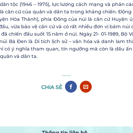
dân tộc (1946 – 1975), lực lượng cách mạng và phản c
 là căn cứ của quân và dân ta trong kháng chiến. Độn
uyện Hòa Thành), phía Đông của núi là căn cứ Huyện ủ
 đấu, vừa bảo vệ căn cứ và có rất nhiều đơn vị bám núi
 đã chiến đấu suốt 15 năm ở núi. Ngày 21- 01-1989, Bộ 
núi Bà Đen là Di tích lịch sử – văn hóa và danh lam t
ỉ có ý nghĩa tham quan, tín ngưỡng mà còn là dấu ấn c
 quân và dân ta.
CHIA SẺ