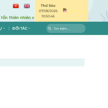
Thứ Sáu
07/08/2026
19:50:46
Ụ
ĐỐI TÁC