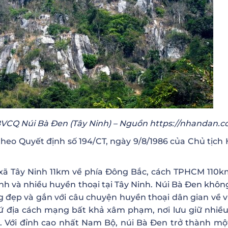
VCQ Núi Bà Đen (Tây Ninh) – Nguồn https://nhandan.c
heo Quyết định số 194/CT, ngày 9/8/1986 của Chủ tịch 
ị xã Tây Ninh 11km về phía Đông Bắc, cách TPHCM 110k
tình và nhiều huyền thoại tại Tây Ninh. Núi Bà Đen khô
g đẹp và gắn với câu chuyện huyền thoại dân gian về v
 cứ địa cách mạng bất khả xâm phạm, nơi lưu giữ nhiề
 Với đỉnh cao nhất Nam Bộ, núi Bà Đen trở thành một v