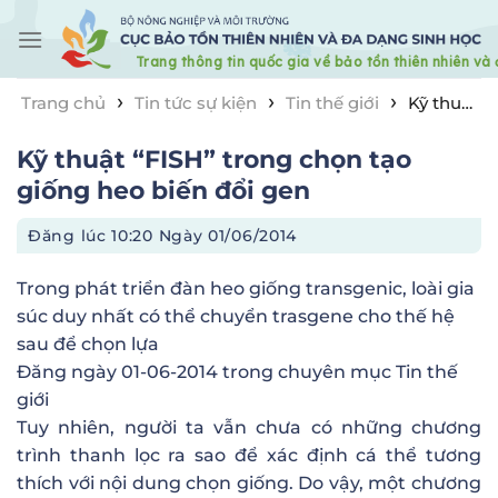
Skip
to
content
›
›
›
Trang chủ
Tin tức sự kiện
Tin thế giới
Kỹ thuật
“FISH” trong chọn tạo giống heo biến đổi gen
Kỹ thuật “FISH” trong chọn tạo
giống heo biến đổi gen
Đăng lúc
10:20 Ngày 01/06/2014
Trong phát triển đàn heo giống transgenic, loài gia
súc duy nhất có thể chuyển trasgene cho thế hệ
sau để chọn lựa
Đăng ngày
01-06-2014
trong chuyên mục
Tin thế
giới
Tuy nhiên, người ta vẫn chưa có những chương
trình thanh lọc ra sao để xác định cá thể tương
thích với nội dung chọn giống. Do vậy, một chương