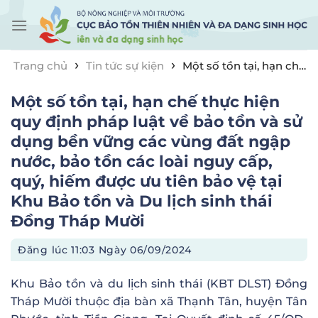
Skip
to
content
›
›
Trang chủ
Tin tức sự kiện
Một số tồn tại, hạn chế
thực hiện quy định pháp luật về bảo tồn và sử dụng
Một số tồn tại, hạn chế thực hiện
bền vững các vùng đất ngập nước, bảo tồn các loài
nguy cấp, quý, hiếm được ưu tiên bảo vệ tại Khu Bảo
quy định pháp luật về bảo tồn và sử
tồn và Du lịch sinh thái Đồng Tháp Mười
dụng bền vững các vùng đất ngập
nước, bảo tồn các loài nguy cấp,
quý, hiếm được ưu tiên bảo vệ tại
Khu Bảo tồn và Du lịch sinh thái
Đồng Tháp Mười
Đăng lúc
11:03 Ngày 06/09/2024
Khu Bảo tồn và du lịch sinh thái (KBT DLST) Đồng
Tháp Mười thuộc địa bàn xã Thạnh Tân, huyện Tân