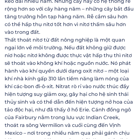
kéo dài nhiều năm. Những cây này có hệ thống rễ
rộng hơn so với cây hàng năm – những cây bắt đầu
tăng trưởng hỗn tạp hàng năm. Rễ cắm sâu hơn
có thể hấp thụ nitơ tốt hơn vì nitơ thấm sâu hơn
vào trong đất.
Thất thoát nitơ từ đất nông nghiệp là một quan
ngại lớn về môi trường. Nếu đất không giữ được
niơ hoặc nitơ không được thực vật hấp thụ thì nitơ
sẽ thoát vào không khí hoặc nguồn nước. Nó phát
hành vào khí quyển dưới dạng oxit nitơ – một loại
khí nhà kính gấp 310 lần tiềm năng làm nóng của
khí các-bon đi-ô-xit. Nitrat rò rỉ vào nước thúc đẩy
hiện tượng suy giảm oxy, gây hại cho hệ sinh thái
thủy sinh và có thể dẫn đến hiện tượng nở hoa của
tảo độc hại, như đã thấy ở hồ Erie. Cánh đồng ngô
của Fairbury nằm trong lưu vực Indian Creek,
thoát ra sông Vermilion và cuối cùng đến Vịnh
Mexico – nơi trong nhiều năm qua phải gánh chịu