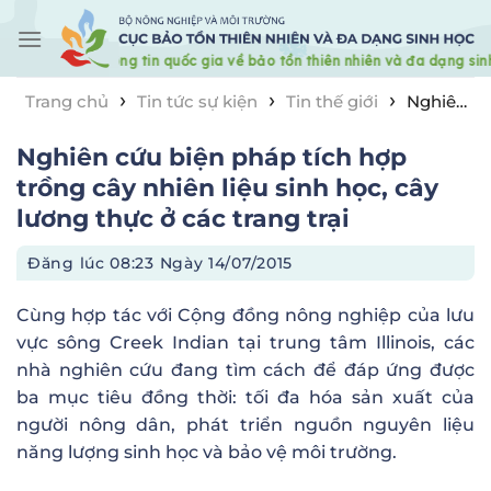
Skip
to
content
›
›
›
Trang chủ
Tin tức sự kiện
Tin thế giới
Nghiên
cứu biện pháp tích hợp trồng cây nhiên liệu sinh học,
Nghiên cứu biện pháp tích hợp
cây lương thực ở các trang trại
trồng cây nhiên liệu sinh học, cây
lương thực ở các trang trại
Đăng lúc
08:23 Ngày 14/07/2015
C
ùng hợp tác với Cộng đồng nông nghiệp của lưu
vực sông Creek Indian tại trung tâm Illinois, các
nhà nghiên cứu đang tìm cách để đáp ứng được
ba mục tiêu đồng thời: tối đa hóa sản xuất của
người nông dân, phát triển nguồn nguyên liệu
năng lượng sinh học và bảo vệ môi trường.