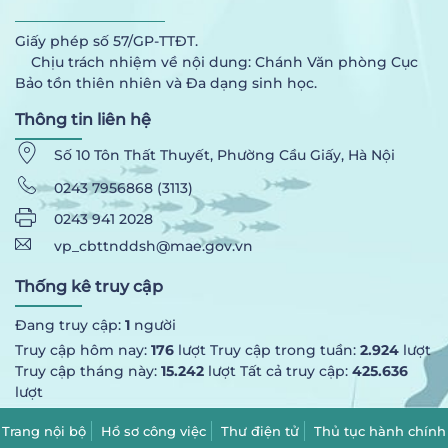
Giấy phép số 57/GP-TTĐT.
Chịu trách nhiệm về nội dung: Chánh Văn phòng Cục
Bảo tồn thiên nhiên và Đa dạng sinh học.
Thông tin liên hệ
Số 10 Tôn Thất Thuyết, Phường Cầu Giấy, Hà Nội
0243 7956868 (3113)
0243 941 2028
vp_cbttnddsh@mae.gov.vn
Thống kê truy cập
Đang truy cập:
1
người
Truy cập hôm nay:
176
lượt Truy cập trong tuần:
2.924
lượt
Truy cập tháng này:
15.242
lượt Tất cả truy cập:
425.636
lượt
Trang nội bộ
Hồ sơ công việc
Thư điện tử
Thủ tục hành chính