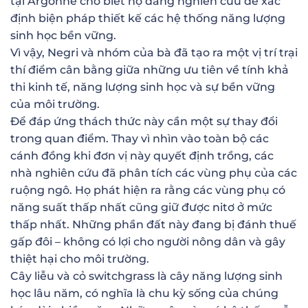
tại Argonne cho biết họ đang nghiên cứu để xác
định biện pháp thiết kế các hệ thống năng lượng
sinh học bền vững.
Vì vậy, Negri và nhóm của bà đã tạo ra một vị trí trại
thí điểm cân bằng giữa những ưu tiên về tính khả
thi kinh tế, năng lượng sinh học và sự bền vững
của môi trường.
Để đáp ứng thách thức này cần một sự thay đổi
trong quan điểm. Thay vì nhìn vào toàn bộ các
cánh đồng khi đơn vị này quyết định trồng, các
nhà nghiên cứu đã phân tích các vùng phụ của các
ruộng ngô. Họ phát hiện ra rằng các vùng phụ có
năng suất thấp nhất cũng giữ được nitơ ở mức
thấp nhất. Những phần đất này đang bị đánh thuế
gấp đôi – không có lợi cho người nông dân và gây
thiệt hại cho môi trường.
Cây liễu và cỏ switchgrass là cây năng lượng sinh
học lâu năm, có nghĩa là chu kỳ sống của chúng