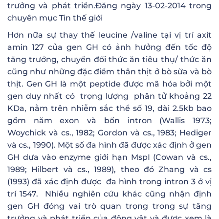
trưởng và phát triển.
Đăng ngày
13-02-2014
trong
chuyên mục
Tin thế giới
Hơn nữa sự thay thế leucine /valine tại vị trí axit
amin 127 của gen GH có ảnh hưởng đến tốc độ
tăng trưởng, chuyển đổi thức ăn tiêu thụ/ thức ăn
cũng như những đặc điểm thân thịt ở bò sữa và bò
thịt. Gen GH
là một peptide được mã hóa bởi một
gen duy nhất có trọng lượng phân tử khoảng 22
KDa, nằm trên nhiễm sắc thể số 19, dài 2.5kb bao
gồm năm exon và bốn intron (Wallis 1973;
Woychick và cs., 1982; Gordon và cs., 1983; Hediger
và cs., 1990). Một số đa hình đã được xác định ở gen
GH dựa vào enzyme giới hạn MspI (Cowan và cs.,
1989; Hilbert và cs., 1989), theo đó Zhang và cs
(1993) đã xác định được đa hình trong intron 3 ở vị
trí 1547. Nhiều nghiên cứu khác cũng nhận định
gen GH đóng vai trò quan trọng trong sự tăng
trưởng và phát triển của động vật và được xem là