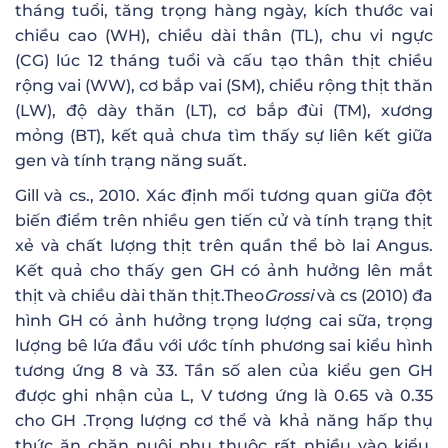
tháng tuổi, tăng trọng hàng ngày, kích thước vai
chiều cao (WH), chiều dài thân (TL), chu vi ngực
(CG) lúc 12 tháng tuổi và cấu tạo thân thịt chiều
rộng vai (WW), cơ bắp vai (SM), chiều rộng thịt thăn
(LW), độ dày thăn (LT), cơ bắp đùi (TM), xương
mỏng (BT), kết quả chưa tìm thấy sự liên kết giữa
gen và tính trạng năng suất.
Gill và cs., 2010. Xác định mối tương quan giữa đột
biến điểm trên nhiều gen tiến cử và tính trạng thịt
xẻ và chất lượng thịt trên quần thể bò lai Angus.
Kết quả cho thấy gen GH có ảnh hưởng lên mắt
thịt và chiều dài thăn thịt.Theo
Grossi
và cs (2010) đa
hình GH có ảnh hưởng trọng lượng cai sữa, trọng
lượng bê lứa đầu với ước tính phương sai kiểu hình
tương ứng 8 và 33. Tần số alen của kiểu gen GH
được ghi nhận của L, V tương ứng là 0.65 và 0.35
cho GH .Trọng lượng cơ thể và khả năng hấp thụ
thức ăn chăn nuôi phụ thuộc rất nhiều vào kiểu.