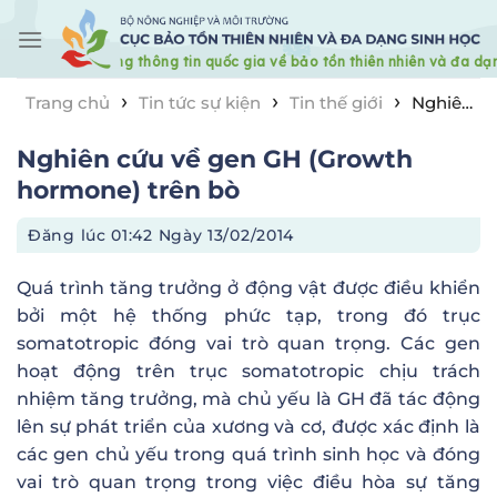
Skip
to
content
›
›
›
Trang chủ
Tin tức sự kiện
Tin thế giới
Nghiên
cứu về gen GH (Growth hormone) trên bò
Nghiên cứu về gen GH (Growth
hormone) trên bò
Đăng lúc
01:42 Ngày 13/02/2014
Quá trình tăng trưởng ở động vật được điều khiển
bởi một hệ thống phức tạp, trong đó trục
somatotropic đóng vai trò quan trọng. Các gen
hoạt động trên trục somatotropic chịu trách
nhiệm tăng trưởng, mà chủ yếu là GH đã tác động
lên sự phát triển của xương và cơ, được xác định là
các gen chủ yếu trong quá trình sinh học và đóng
vai trò quan trọng trong việc điều hòa sự tăng