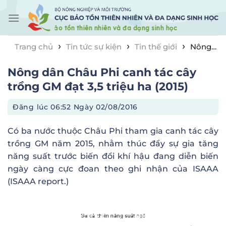
Skip
to
content
›
›
›
Trang chủ
Tin tức sự kiện
Tin thế giới
Nông
dân Châu Phi canh tác cây trồng GM đạt 3,5 triệu ha
Nông dân Châu Phi canh tác cây
(2015)
trồng GM đạt 3,5 triệu ha (2015)
Đăng lúc
06:52 Ngày 02/08/2016
Có ba nước thuộc Châu Phi tham gia canh tác cây
trồng GM năm 2015, nhằm thúc đẩy sự gia tăng
năng suất trước biến đổi khí hậu đang diễn biến
ngày càng cực đoan theo ghi nhận của ISAAA
(ISAAA report.)