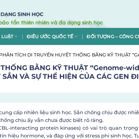
 LUẬT
ĐIỀU ƯỚC QUỐC TẾ
ĐỐI TƯỢNG – CÔNG C
PHÂN TÍCH DI TRUYỀN HUYẾT THỐNG BẰNG KỸ THUẬT “G
HIỂN CHỐNG CHỊU KHÔ HẠN
 THỐNG BẰNG KỸ THUẬT “Genome-wid
 SẮN VÀ SỰ THỂ HIỆN CỦA CÁC GEN Đ
 cung cấp nhiên liệu sinh học. Sắn chống chịu được nhiề
 chống chịu ấy vẫn chưa được biết rõ ràng.
CBL-interacting protein kinases) có vai trò quan trọng
 tín hiệu hormone, và đáp ứng với stress phi sinh học. T