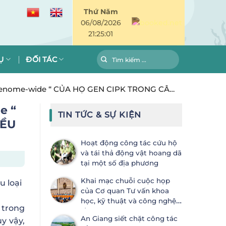
Thứ Năm
06/08/2026
21:25:01
Ụ
ĐỐI TÁC
enome-wide “ CỦA HỌ GEN CIPK TRONG CÂY
e “
TIN TỨC & SỰ KIỆN
IỀU
Hoạt động công tác cứu hộ
và tái thả động vật hoang dã
tại một số địa phương
Khai mạc chuỗi cuộc họp
u loại
của Cơ quan Tư vấn khoa
học, kỹ thuật và công nghệ
 trong
lần thứ 28 (SBSTTA-28) và Cơ
An Giang siết chặt công tác
uy vậy,
quan Thực thi lần thứ 7 (SBI-7) Công