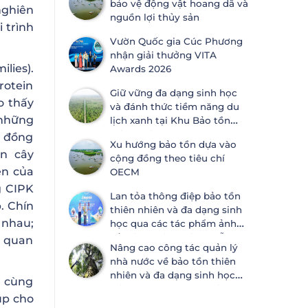
bảo vệ động vật hoang dã và
ước Đa dạng sinh học
nghiên
nguồn lợi thủy sản
 trình
Vườn Quốc gia Cúc Phương
nhận giải thưởng VITA
lies).
Awards 2026
rotein
Giữ vững đa dạng sinh học
o thấy
và đánh thức tiềm năng du
 những
lịch xanh tại Khu Bảo tồn
thiên nhiên Lung Ngọc
g đồng
Xu hướng bảo tồn dựa vào
Hoàng
en cây
cộng đồng theo tiêu chí
ện của
OECM
g CIPK
Lan tỏa thông điệp bảo tồn
. Chín
thiên nhiên và đa dạng sinh
 nhau;
học qua các tác phẩm ảnh
về thiên nhiên tại Đà Nẵng
n quan
Nâng cao công tác quản lý
nhà nước về bảo tồn thiên
nhiên và đa dạng sinh học
ô cùng
tại Khánh Hòa và An Giang
úp cho