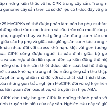
cấp những kiến thức về họ CPK trong cây sắn. Trong 
 genome cây sắn trên cơ sở dữ liệu có trước đây về giải
 25 MeCIPKs có thể được phân làm bốn họ phụ (subfami
hững cấu trúc exon-intron và cấu trúc của motif các p
ọ phụ nguyên thủy và hai giống sắn đang canh tác ch
giữa các họ phụ và giữa các giống sắn canh tác trong
ác nhau đối với stress khô hạn. Một vài gen tươn
 của CIPK cũng được người ta xác định giữa bộ g
ác và các hợp phần liên quan đến sự kiện đồng thể hi
hững chu trình cần thiết được kiểm soát bởi hệ thốn
với stress khô hạn trong nhiễu mẫu giống sắn thu thập
u phản ứng phiên mã đối với các chất kích thích khác
của những gen trắc nghiệm MeCIPK đối với sự kiện liê
s liên quan đến oxidative, và truyền tín hiệu ABA.
họ CIPK cho thấy họ gen CIPK là những thành phần v
rình truyền tín hiệu của cây sắn. Nghiên cứu này sẽ gi