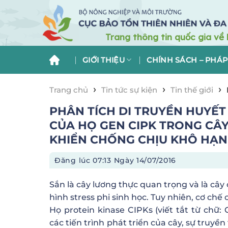
Skip
to
content
GIỚI THIỆU
CHÍNH SÁCH – PHÁP
›
›
›
Trang chủ
Tin tức sự kiện
Tin thế giới
SẮN VÀ SỰ THỂ HIỆN CỦA CÁC GEN ĐIỀU K
PHÂN TÍCH DI TRUYỀN HUYẾT
CỦA HỌ GEN CIPK TRONG CÂY
KHIỂN CHỐNG CHỊU KHÔ HẠN
Đăng lúc
07:13 Ngày 14/07/2016
Sắn là cây lương thực quan trọng và là cây
hình stress phi sinh học. Tuy nhiên, cơ chế
Họ protein kinase CIPKs (viết tắt từ chữ: 
các tiến trình phát triển của cây, sự truyền