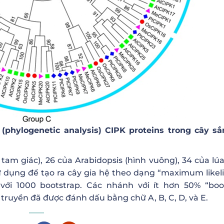
(phylogenetic analysis) CIPK proteins trong cây sắn
tam giác), 26 của Arabidopsis (hình vuông), 34 của lúa
sử dụng để tạo ra cây gia hệ theo dạng “maximum likel
ới 1000 bootstrap. Các nhánh với ít hơn 50% “boo
ruyền đã được đánh dấu bằng chữ A, B, C, D, và E.