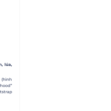
, lúa,
 (hình
ihood”
tstrap