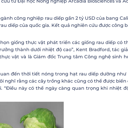
cứu từ Đại học Nông nghiệp Arcadia Biosciences và A
 ngành công nghiệp rau diếp gần 2 tỷ USD của bang Cali
 rau diếp của quốc gia. Kết quả nghiên cứu được công b
họn giống thực vật phát triển các giống rau diếp có t
rưởng thành dưới nhiệt độ cao”, Kent Bradford, tác gi
 thực vật và là Giám đốc Trung tâm Công nghệ sinh h
quan đến thời tiết nóng trong hạt rau diếp dường như 
tôi nghĩ rằng các cây trồng khác cũng có thể được biến 
. “Điều này có thể ngày càng quan trọng khi nhiệt đ