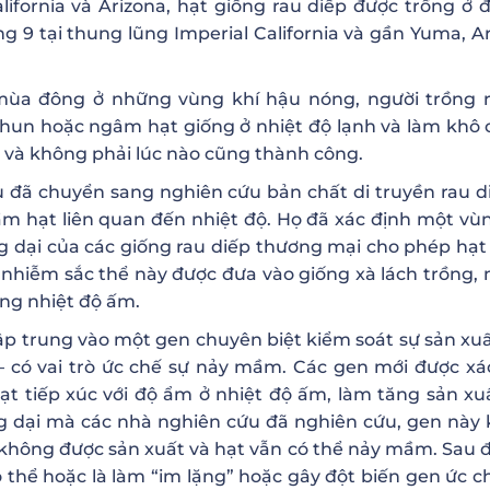
ifornia và Arizona, hạt giống rau diếp được trồng ở 
 9 tại thung lũng Imperial California và gần Yuma, Ar
ùa đông ở những vùng khí hậu nóng, người trồng 
phun hoặc ngâm hạt giống ở nhiệt độ lạnh và làm khô
 và không phải lúc nào cũng thành công.
 đã chuyển sang nghiên cứu bản chất di truyền rau d
ầm hạt liên quan đến nhiệt độ. Họ đã xác định một vù
g dại của các giống rau diếp thương mại cho phép hạt
nhiễm sắc thể này được đưa vào giống xà lách trồng,
ng nhiệt độ ấm.
ập trung vào một gen chuyên biệt kiểm soát sự sản xu
 – có vai trò ức chế sự nảy mầm. Các gen mới được xá
ạt tiếp xúc với độ ẩm ở nhiệt độ ấm, làm tăng sản xuấ
ang dại mà các nhà nghiên cứu đã nghiên cứu, gen này
ic không được sản xuất và hạt vẫn có thể nảy mầm. Sau đ
thể hoặc là làm “im lặng” hoặc gây đột biến gen ức c