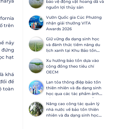
charya
bảo vệ động vật hoang dã và
ước Đa dạng sinh học
nguồn lợi thủy sản
Vườn Quốc gia Cúc Phương
fornia
nhận giải thưởng VITA
ố trên
Awards 2026
Giữ vững đa dạng sinh học
hể nảy
và đánh thức tiềm năng du
ả đứng
lịch xanh tại Khu Bảo tồn
thiên nhiên Lung Ngọc
ọc hạt
Xu hướng bảo tồn dựa vào
Hoàng
cộng đồng theo tiêu chí
OECM
là khá
đổi để
Lan tỏa thông điệp bảo tồn
thiên nhiên và đa dạng sinh
ộ toàn
học qua các tác phẩm ảnh
về thiên nhiên tại Đà Nẵng
Nâng cao công tác quản lý
nhà nước về bảo tồn thiên
nhiên và đa dạng sinh học
tại Khánh Hòa và An Giang