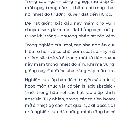
Trong các ngành công nghiệp rau diếp Cal
mỗi ngày trong năm – thậm chí trong tháng
nơi nhiệt độ thường xuyên đạt đến 110 độ.
Để hạt giống bắt đầu nảy mầm cho vụ m
chuyển sang làm mát đất bằng việc tưới 
trước khi trồng – phương pháp rất tốn kém
Trong nghiên cứu mới, các nhà nghiên cứu
hiểu rõ hơn về cơ chế kiểm soát sự nảy m
nhiễm sắc thể số 6 trong một tổ tiên hoan
nảy mầm trong nhiệt độ ấm. Khi mà vùng 
giống này đạt được khả năng nảy mầm tro
Nghiên cứu lập bản đồ di truyền sâu hơn t
hoóc môn thực vật có tên là axit abscisic
“mở” trong hầu hết các hạt rau diếp khi h
abscisic. Tuy nhiên, trong các tổ tiên ho
mở ở nhiệt độ cao. Kết quả là, axit abscis
nhà nghiên cứu đã chứng minh rằng họ có 