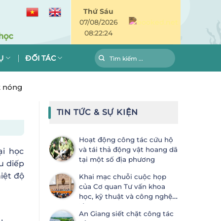
Thứ Sáu
07/08/2026
08:22:25
Ụ
ĐỐI TÁC
t nóng
TIN TỨC & SỰ KIỆN
Hoạt động công tác cứu hộ
và tái thả động vật hoang dã
ại học
tại một số địa phương
u diếp
iệt độ
Khai mạc chuỗi cuộc họp
của Cơ quan Tư vấn khoa
học, kỹ thuật và công nghệ
lần thứ 28 (SBSTTA-28) và Cơ
An Giang siết chặt công tác
quan Thực thi lần thứ 7 (SBI-7) Công