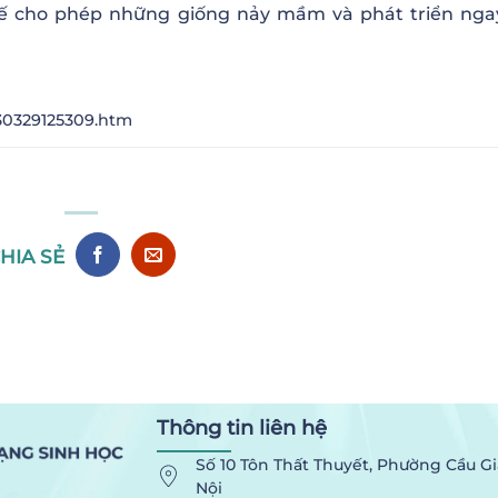
thế cho phép những giống nảy mầm và phát triển nga
130329125309.htm
HIA SẺ
Thông tin liên hệ
Số 10 Tôn Thất Thuyết, Phường Cầu Gi
Nội