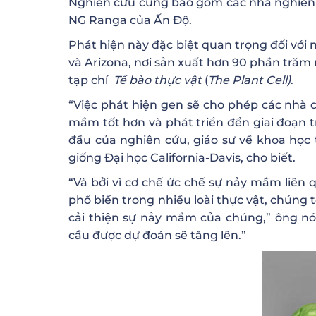
Nghiên cứu cũng bao gồm các nhà nghiên 
NG Ranga của Ấn Độ.
Phát hiện này đặc biệt quan trọng đối với
và Arizona, nơi sản xuất hơn 90 phần trăm
tạp chí
T
ế
b
à
o th
ự
c v
ậ
t
(
The Plant Cell)
.
“Việc phát hiện gen sẽ cho phép các nhà c
mầm tốt hơn và phát triển đển giai đoạn t
đầu của nghiên cứu, giáo sư về khoa học
giống Đại học California-Davis, cho biết.
“Và bởi vì cơ chế ức chế sự nảy mầm liên 
phổ biến trong nhiều loài thực vật, chúng 
cải thiện sự nảy mầm của chúng,” ông nói
cầu được dự đoán sẽ tăng lên.”