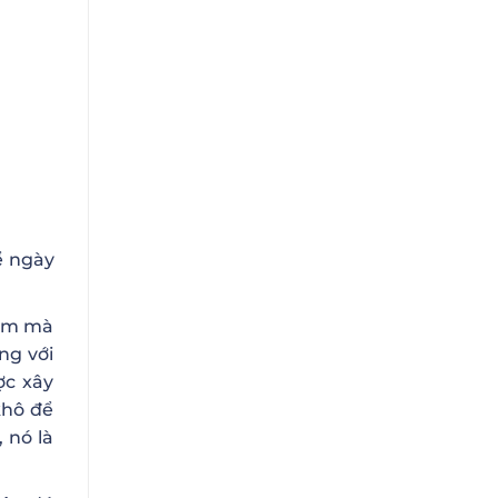
ể ngày
iểm mà
ng với
ợc xây
khô để
 nó là