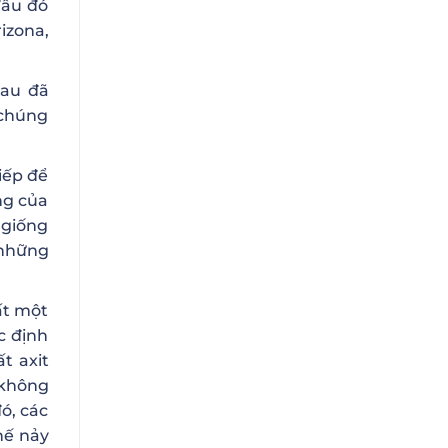
đâu đó
izona,
rau đã
 chúng
iếp để
ng của
 giống
 những
ất một
c định
t axit
 không
ó, các
hế nảy