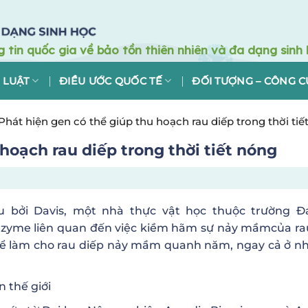
 LUẬT
ĐIỀU ƯỚC QUỐC TẾ
ĐỐI TƯỢNG – CÔNG C
Phát hiện gen có thể giúp thu hoạch rau diếp trong thời tiế
hoạch rau diếp trong thời tiết nóng
 bởi Davis, một nhà thực vật học thuộc trường Đ
enzyme liên quan đến việc kiềm hãm sự nảy mầmcủa ra
hể làm cho rau diếp nảy mầm quanh năm, ngay cả ở nh
n thế giới