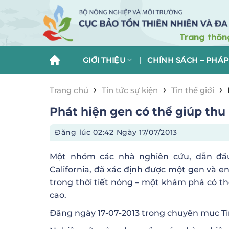
Skip
to
content
GIỚI THIỆU
CHÍNH SÁCH – PHÁP
›
›
›
Trang chủ
Tin tức sự kiện
Tin thế giới
Phát hiện gen có thể giúp thu 
Đăng lúc
02:42 Ngày 17/07/2013
Một nhóm các nhà nghiên cứu, dẫn đầu
California, đã xác định được một gen và 
trong thời tiết nóng – một khám phá có t
cao.
Đăng ngày 17-07-2013 trong chuyên mục
Ti