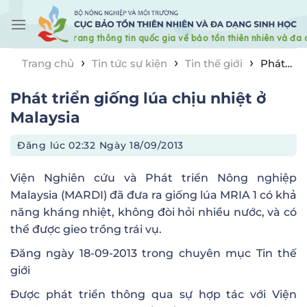
Skip
to
content
›
›
›
Trang chủ
Tin tức sự kiện
Tin thế giới
Phát
triển giống lúa chịu nhiệt ở Malaysia
Phát triển giống lúa chịu nhiệt ở
Malaysia
Đăng lúc
02:32 Ngày 18/09/2013
Viện Nghiên cứu và Phát triển Nông nghiệp
Malaysia (MARDI) đã đưa ra giống lúa MRIA 1 có khả
năng kháng nhiệt, không đòi hỏi nhiều nước, và có
thể được gieo trồng trái vụ.
Đăng ngày 18-09-2013 trong chuyên mục
Tin thế
giới
Được phát triển thông qua sự hợp tác với Viện