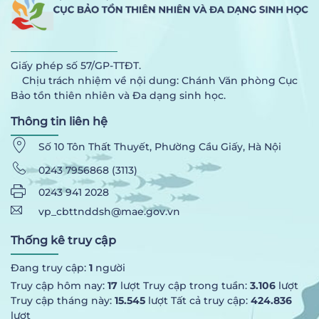
Giấy phép số 57/GP-TTĐT.
Chịu trách nhiệm về nội dung: Chánh Văn phòng Cục
Bảo tồn thiên nhiên và Đa dạng sinh học.
Thông tin liên hệ
Số 10 Tôn Thất Thuyết, Phường Cầu Giấy, Hà Nội
0243 7956868 (3113)
0243 941 2028
vp_cbttnddsh@mae.gov.vn
Thống kê truy cập
Đang truy cập:
1
người
Truy cập hôm nay:
17
lượt Truy cập trong tuần:
3.106
lượt
Truy cập tháng này:
15.545
lượt Tất cả truy cập:
424.836
lượt