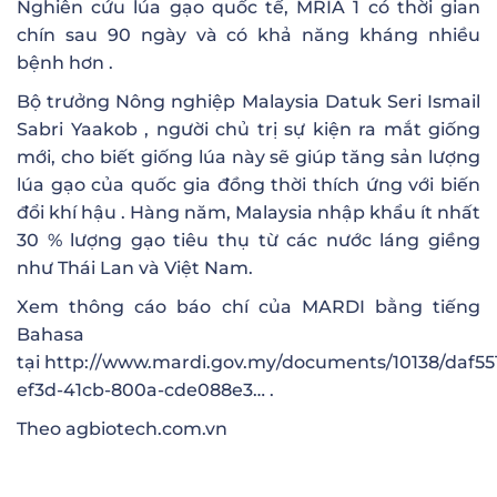
Nghiên cứu lúa gạo quốc tế, MRIA 1 có thời gian
chín sau 90 ngày và có khả năng kháng nhiều
bệnh hơn .
Bộ trưởng Nông nghiệp Malaysia Datuk Seri Ismail
Sabri Yaakob , người chủ trị sự kiện ra mắt giống
mới, cho biết giống lúa này sẽ giúp tăng sản lượng
lúa gạo của quốc gia đồng thời thích ứng với biến
đổi khí hậu . Hàng năm, Malaysia nhập khẩu ít nhất
30 % lượng gạo tiêu thụ từ các nước láng giềng
như Thái Lan và Việt Nam.
Xem thông cáo báo chí của MARDI bằng tiếng
Bahasa
tại
http://www.mardi.gov.my/documents/10138/daf55
ef3d-41cb-800a-cde088e3…
.
Theo agbiotech.com.vn