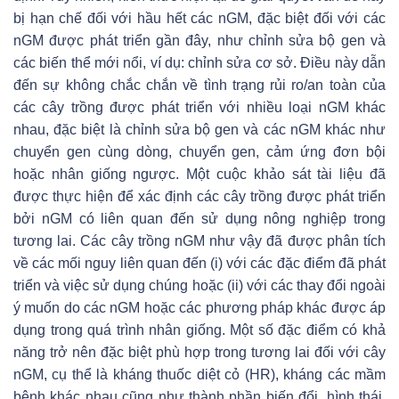
bị hạn chế đối với hầu hết các nGM, đặc biệt đối với các
nGM được phát triển gần đây, như chỉnh sửa bộ gen và
các biến thể mới nổi, ví dụ: chỉnh sửa cơ sở. Điều này dẫn
đến sự không chắc chắn về tình trạng rủi ro/an toàn của
các cây trồng được phát triển với nhiều loại nGM khác
nhau, đặc biệt là chỉnh sửa bộ gen và các nGM khác như
chuyển gen cùng dòng, chuyển gen, cảm ứng đơn bội
hoặc nhân giống ngược. Một cuộc khảo sát tài liệu đã
được thực hiện để xác định các cây trồng được phát triển
bởi nGM có liên quan đến sử dụng nông nghiệp trong
tương lai. Các cây trồng nGM như vậy đã được phân tích
về các mối nguy liên quan đến (i) với các đặc điểm đã phát
triển và việc sử dụng chúng hoặc (ii) với các thay đổi ngoài
ý muốn do các nGM hoặc các phương pháp khác được áp
dụng trong quá trình nhân giống. Một số đặc điểm có khả
năng trở nên đặc biệt phù hợp trong tương lai đối với cây
nGM, cụ thể là kháng thuốc diệt cỏ (HR), kháng các mầm
bệnh khác nhau cũng như thành phần biến đổi, hình thái,