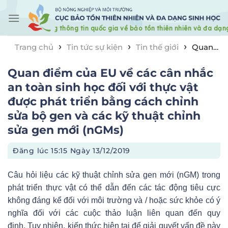
Skip
to
content
›
›
›
Trang chủ
Tin tức sự kiện
Tin thế giới
Quan
điểm của EU về các cân nhắc an toàn sinh học đối với
Quan điểm của EU về các cân nhắc
thực vật được phát triển bằng cách chỉnh sửa bộ gen
và các kỹ thuật chỉnh sửa gen mới (nGMs)
an toàn sinh học đối với thực vật
được phát triển bằng cách chỉnh
sửa bộ gen và các kỹ thuật chỉnh
sửa gen mới (nGMs)
Đăng lúc
15:15 Ngày 13/12/2019
Câu hỏi liệu các kỹ thuật chỉnh sửa gen mới (nGM) trong
phát triển thực vật có thể dẫn đến các tác động tiêu cực
không đáng kể đối với môi trường và / hoặc sức khỏe có ý
nghĩa đối với các cuộc thảo luận liên quan đến quy
định. Tuy nhiên, kiến thức hiện tại để giải quyết vấn đề này