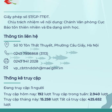
Giấy phép số 57/GP-TTĐT.
Chịu trách nhiệm về nội dung: Chánh Văn phòng Cục
Bảo tồn thiên nhiên và Đa dạng sinh học.
Thông tin liên hệ
Số 10 Tôn Thất Thuyết, Phường Cầu Giấy, Hà Nội
0243 7956868 (3113)
0243 941 2028
vp_cbttnddsh@mae.gov.vn
Thống kê truy cập
Đang truy cập:
1
người
Truy cập hôm nay:
192
lượt Truy cập trong tuần:
2.940
lượt
Truy cập tháng này:
15.258
lượt Tất cả truy cập:
425.652
lượt