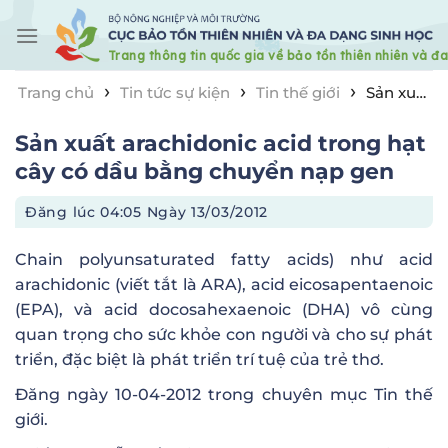
Skip
to
content
›
›
›
Trang chủ
Tin tức sự kiện
Tin thế giới
Sản xuất
arachidonic acid trong hạt cây có dầu bằng chuyển
Sản xuất arachidonic acid trong hạt
nạp gen
cây có dầu bằng chuyển nạp gen
Đăng lúc
04:05 Ngày 13/03/2012
Chain polyunsaturated fatty acids) như acid
arachidonic (viết tắt là ARA), acid eicosapentaenoic
(EPA), và acid docosahexaenoic (DHA) vô cùng
quan trọng cho sức khỏe con người và cho sự phát
triển, đặc biệt là phát triển trí tuệ của trẻ thơ.
Đăng ngày
10-04-2012
trong chuyên mục
Tin thế
giới
.