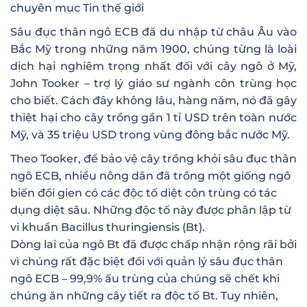
chuyên mục
Tin thế giới
Sâu đục thân ngô ECB đã du nhập từ châu Âu vào
Bắc Mỹ trong những năm 1900, chúng từng là loài
dịch hại nghiêm trọng nhất đối với cây ngô ở Mỹ,
John Tooker – trợ lý giáo sư ngành côn trùng học
cho biết. Cách đây không lâu, hàng năm, nó đã gây
thiệt hại cho cây trồng gần 1 tỉ USD trên toàn nước
Mỹ, và 35 triệu USD trong vùng đông bắc nước Mỹ.
Theo Tooker, để bảo vệ cây trồng khỏi sâu đục thân
ngô ECB, nhiều nông dân đã trồng một giống ngô
biến đổi gien có các độc tố diệt côn trùng có tác
dụng diệt sâu. Những độc tố này được phân lập từ
vi khuẩn Bacillus thuringiensis (Bt).
Dòng lai của ngô Bt đã được chấp nhận rộng rãi bởi
vì chúng rất đặc biệt đối với quản lý sâu đục thân
ngô ECB – 99,9% ấu trùng của chúng sẽ chết khi
chúng ăn những cây tiết ra độc tố Bt. Tuy nhiên,