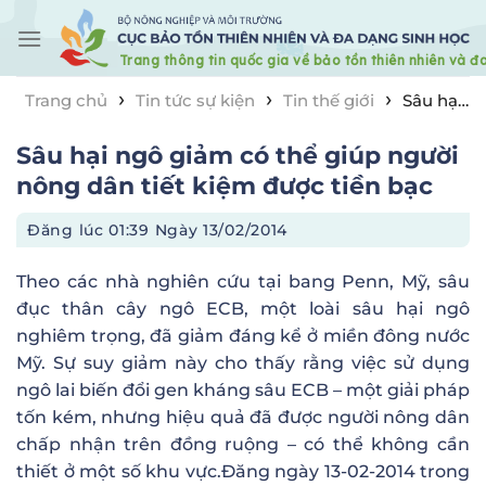
Skip
to
content
›
›
›
Trang chủ
Tin tức sự kiện
Tin thế giới
Sâu hại
ngô giảm có thể giúp người nông dân tiết kiệm được
Sâu hại ngô giảm có thể giúp người
tiền bạc
nông dân tiết kiệm được tiền bạc
Đăng lúc
01:39 Ngày 13/02/2014
Theo các nhà nghiên cứu tại bang Penn, Mỹ, sâu
đục thân cây ngô ECB, một loài sâu hại ngô
nghiêm trọng, đã giảm đáng kể ở miền đông nước
Mỹ. Sự suy giảm này cho thấy rằng việc sử dụng
ngô lai biến đổi gen kháng sâu ECB – một giải pháp
tốn kém, nhưng hiệu quả đã được người nông dân
chấp nhận trên đồng ruộng – có thể không cần
thiết ở một số khu vực.
Đăng ngày
13-02-2014
trong