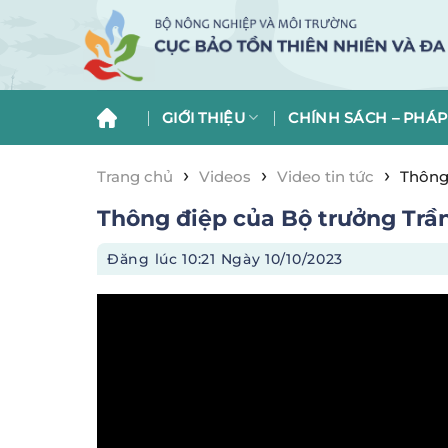
Skip
to
content
GIỚI THIỆU
CHÍNH SÁCH – PHÁP
›
›
›
Trang chủ
Videos
Video tin tức
Thông 
Thông điệp của Bộ trưởng Trần
Đăng lúc
10:21 Ngày 10/10/2023