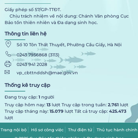
Giấy phép số 57/GP-TTĐT.
Chịu trách nhiệm về nội dung: Chánh Văn phòng Cục
Bảo tồn thiên nhiên và Đa dạng sinh học.
Thông tin liên hệ
Số 10 Tôn Thất Thuyết, Phường Cầu Giấy, Hà Nội
0243 7956868 (3113)
0243 941 2028
vp_cbttnddsh@mae.gov.vn
Thống kê truy cập
Đang truy cập:
1
người
Truy cập hôm nay:
13
lượt Truy cập trong tuần:
2.761
lượt
Truy cập tháng này:
15.079
lượt Tất cả truy cập:
425.473
lượt
Trang nội bộ
Hồ sơ công việc
Thư điện tử
Thủ tục hành chính