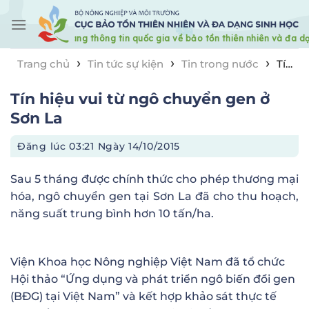
Skip
to
content
›
›
›
Trang chủ
Tin tức sự kiện
Tin trong nước
Tín
hiệu vui từ ngô chuyển gen ở Sơn La
Tín hiệu vui từ ngô chuyển gen ở
Sơn La
Đăng lúc
03:21 Ngày 14/10/2015
Sau 5 tháng được chính thức cho phép thương mại
hóa, ngô chuyển gen tại Sơn La đã cho thu hoạch,
năng suất trung bình hơn 10 tấn/ha.
Viện Khoa học Nông nghiệp Việt Nam đã tổ chức
Hội thảo “Ứng dụng và phát triển ngô biến đổi gen
(BĐG) tại Việt Nam” và kết hợp khảo sát thực tế