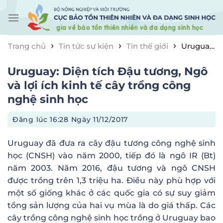
Skip
to
content
›
›
›
Trang chủ
Tin tức sự kiện
Tin thế giới
Uruguay:
Diện tích Đậu tương, Ngô và lợi ích kinh tế cây trồng
Uruguay: Diện tích Đậu tương, Ngô
công nghệ sinh học
và lợi ích kinh tế cây trồng công
nghệ sinh học
Đăng lúc
16:28 Ngày 11/12/2017
Uruguay đã đưa ra cây đậu tương công nghệ sinh
học (CNSH) vào năm 2000, tiếp đó là ngô IR (Bt)
năm 2003. Năm 2016, đậu tương và ngô CNSH
được trồng trên 1,3 triệu ha. Điều này phù hợp với
một số giống khác ở các quốc gia có sự suy giảm
tổng sản lượng của hai vụ mùa là do giá thấp. Các
cây trồng công nghệ sinh học trồng ở Uruguay bao