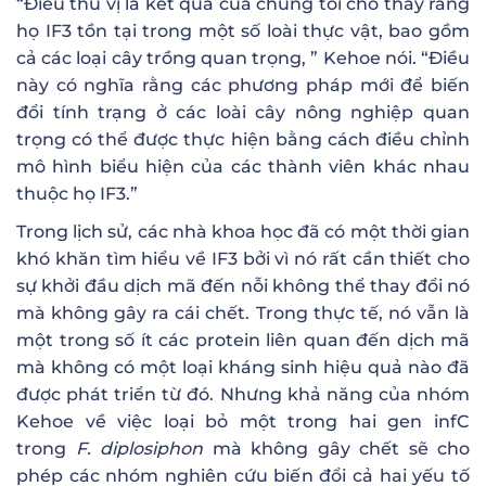
“Điều thú vị là kết quả của chúng tôi cho thấy rằng
họ IF3 tồn tại trong một số loài thực vật, bao gồm
cả các loại cây trồng quan trọng, ” Kehoe nói. “Điều
này có nghĩa rằng các phương pháp mới để biến
đổi tính trạng ở các loài cây nông nghiệp quan
trọng có thể được thực hiện bằng cách điều chỉnh
mô hình biểu hiện của các thành viên khác nhau
thuộc họ IF3.”
Trong lịch sử, các nhà khoa học đã có một thời gian
khó khăn tìm hiểu về IF3 bởi vì nó rất cần thiết cho
sự khởi đầu dịch mã đến nỗi không thể thay đổi nó
mà không gây ra cái chết. Trong thực tế, nó vẫn là
một trong số ít các protein liên quan đến dịch mã
mà không có một loại kháng sinh hiệu quả nào đã
được phát triển từ đó. Nhưng khả năng của nhóm
Kehoe về việc loại bỏ một trong hai gen infC
trong
F. diplosiphon
mà không gây chết sẽ cho
phép các nhóm nghiên cứu biến đổi cả hai yếu tố