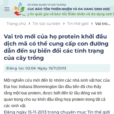
Skip
to
content
›
›
›
Trang chủ
Tin tức sự kiện
Tin thế giới
Vai trò
mới của họ protein khởi đầu dịch mã có thể cung cấp
Vai trò mới của họ protein khởi đầu
con đường dẫn đến sự biến đổi các tính trạng của cây
trồng
dịch mã có thể cung cấp con đường
dẫn đến sự biến đổi các tính trạng
của cây trồng
Đăng lúc
02:06 Ngày 15/11/2013
Một nghiên cứu mới đến từ nhóm các nhà sinh vật học của
Đại học Indiana Blommington lần đầu tiên đã cho thấy
rằng một loại protein, được biết đến từ lâu đóng vai trò
quan trọng cho sự khởi đầu tổng hợp protein trong tất cả
các sinh vật.
Đăng ngày
15-11-2013
trong chuyên mục
Tin thế giới