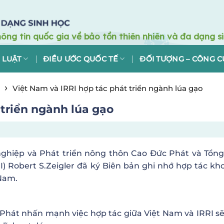
 LUẬT
ĐIỀU ƯỚC QUỐC TẾ
ĐỐI TƯỢNG – CÔNG C
›
Việt Nam và IRRI hợp tác phát triển ngành lúa gạo
 triển ngành lúa gạo
 nghiệp và Phát triển nông thôn Cao Đức Phát và Tổn
) Robert S.Zeigler đã ký Biên bản ghi nhớ hợp tác kh
 Nam.
c Phát nhấn mạnh việc hợp tác giữa Việt Nam và IRRI s