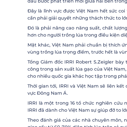
dấu bước phát triển mới giữa hai bên trong 
Đây là lĩnh vực được Việt Nam hết sức coi
cần phải giải quyết những thách thức to lớ
Đó là phải nâng cao năng suất, chất lượng
hơn cho người trồng lúa trong điều kiện di
Mặt khác, Việt Nam phải chuẩn bị thích ứn
vùng trồng lúa trọng điểm, trước hết là 
Tổng Giám đốc IRRI Robert S.Zeigler bày
công trong sản xuất lúa gạo của Việt Nam
cho nhiều quốc gia khác học tập trong phá
Thời gian tới, IRRI và Việt Nam sẽ liên kế
vực Đông Nam Á.
IRRI là một trong 16 tổ chức nghiên cứu n
IRRI đã dành cho Việt Nam sự giúp đỡ to lớ
Theo đánh giá của các nhà chuyên môn, n