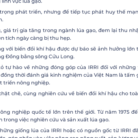
lĩnh vực lúa gạo.
 trọng phát triển, nhưng để tiếp tục phát huy thế mạ
n.
, giá trị gia tăng trong ngành lúa gạo, đem lại thu nh
ện tích ngày càng bị thu hẹp.
g với biến đổi khí hậu được dự báo sẽ ảnh hưởng lớn t
vùng Đồng bằng sông Cửu Long.
 tỏ tự hào về những đóng góp của IRRI đối với những
, đồng thời đánh giá kinh nghiệm của Việt Nam là tấm
t triển nông nghiệp.
t chặt chẽ, cùng nghiên cứu về biến đổi khí hậu cho to
ông nghiệp quốc tế lớn trên thế giới. Từ năm 1975 đế
n trong việc nghiên cứu và sản xuất lúa gạo.
hững giống lúa của IRRI hoặc có nguồn gốc từ IRRI đ