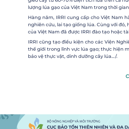
gieo cấy từ 60-70% diện tích lúa trên cả n
lượng lúa gạo của Việt Nam trong thời gian
Hàng năm, IRRI cung cấp cho Việt Nam hà
nghiên cứu, lai tạo giống lúa. Cùng với đó
của Việt Nam đã được IRRI đào tạo hoặc tài
IRRI cũng tạo điều kiện cho các Viện Ngh
thế giới trong lĩnh vực lúa gạo; thực hiện
bảo vệ thực vật, dinh dưỡng cây lúa…/.
C