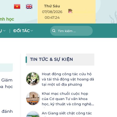
Thứ Sáu
07/08/2026
00:47:25
Ụ
ĐỐI TÁC
TIN TỨC & SỰ KIỆN
Hoạt động công tác cứu hộ
và tái thả động vật hoang dã
g Giám
tại một số địa phương
oa học
Khai mạc chuỗi cuộc họp
của Cơ quan Tư vấn khoa
học, kỹ thuật và công nghệ
lần thứ 28 (SBSTTA-28) và Cơ
ẽ đánh
An Giang siết chặt công tác
quan Thực thi lần thứ 7 (SBI-7) Công