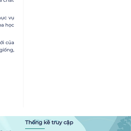
à chất
hục vụ
oa học
ới của
giống,
Thống kê truy cập