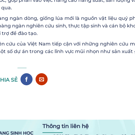
ước, góp phần vào việc nâng cao năng suất, sản lượng v
 qua.
ng ngàn dòng, giống lúa mới là nguồn vật liệu quý p
, hàng ngàn nghiên cứu sinh, thực tập sinh và cán bộ kh
 trợ để đào tạo.
iên cứu của Việt Nam tiếp cận với những nghiên cứu m
 một số dự án trong các lĩnh vực mũi nhọn như sản xuất 
HIA SẺ
Thông tin liên hệ