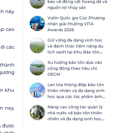
bảo vệ động vật hoang dã và
ước Đa dạng sinh học
nguồn lợi thủy sản
nh này
Vườn Quốc gia Cúc Phương
nhận giải thưởng VITA
ập cao
Awards 2026
Giữ vững đa dạng sinh học
và đánh thức tiềm năng du
ới các
lịch xanh tại Khu Bảo tồn
thiên nhiên Lung Ngọc
Xu hướng bảo tồn dựa vào
Hoàng
 thành
cộng đồng theo tiêu chí
 gương
OECM
Lan tỏa thông điệp bảo tồn
àn khu
thiên nhiên và đa dạng sinh
học qua các tác phẩm ảnh
về thiên nhiên tại Đà Nẵng
Nâng cao công tác quản lý
n nay,
nhà nước về bảo tồn thiên
nhiên và đa dạng sinh học
tại Khánh Hòa và An Giang
ã được