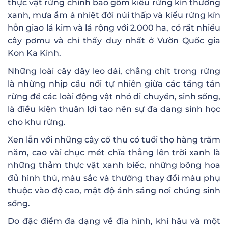
thực vật rừng chính bao gồm kiểu rừng kín thường
xanh, mưa ẩm á nhiệt đới núi thấp và kiểu rừng kín
hỗn giao lá kim và lá rộng với 2.000 ha, có rất nhiều
cây pơmu và chỉ thấy duy nhất ở Vườn Quốc gia
Kon Ka Kinh.
Những loài cây dây leo dài, chằng chịt trong rừng
là những nhịp cầu nối tự nhiên giữa các tầng tán
rừng để các loài động vật nhỏ di chuyển, sinh sống,
là điều kiện thuận lợi tạo nên sự đa dạng sinh học
cho khu rừng.
Xen lẫn với những cây cổ thụ có tuổi thọ hàng trăm
năm, cao vài chục mét chĩa thẳng lên trời xanh là
những thảm thực vật xanh biếc, những bông hoa
đủ hình thù, màu sắc và thường thay đổi màu phụ
thuộc vào độ cao, mật độ ánh sáng nơi chúng sinh
sống.
Do đặc điểm đa dạng về địa hình, khí hậu và một