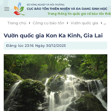
Skip
to
content
›
›
›
Trang chủ
Công cụ bảo tồn
Vườn quốc gia
Vườn quốc gia Kon Ka Kinh, Gia Lai
Vườn quốc gia Kon Ka Kinh, Gia Lai
Đăng lúc
23:16 Ngày 30/12/2023