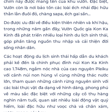
chim này được mang tên của khu vườn. Đặc biệt,
Vườn còn là nơi bảo tồn các loài ếch nhái đặc hữu
thằn lằn đuôi đỏ, chàng sapa, ếch gai sần…
Do được ưu đãi về điều kiện thiên nhiên và khí hậu,
trong những năm gần đây, Vườn Quốc gia Kon Ka
Kinh đã phát triển nhiều loại hình du lịch sinh thái,
góp phần tăng nguồn thu nhập và cải thiện đời
sống nhân dân.
Các hoạt động du lịch sinh thái hấp dẫn du khách
phải kể đến là chinh phục đỉnh núi Kon Ka Kinh
cao 1.748m, ngắm nóc nhà của cao nguyên Pleiku
với cảnh núi non hùng vĩ cùng những thác nước
lớn, tham quan những cánh rừng nguyên sinh với
các loài thực vật đa dạng về hình dáng, phong phú
về màu sắc đặc biệt với những cây cổ thụ hàng
nghìn năm tuổi, quan sát nhiều loài động vật quý
hiếm, loài đặc hữu như voọc chà vá chân xám,