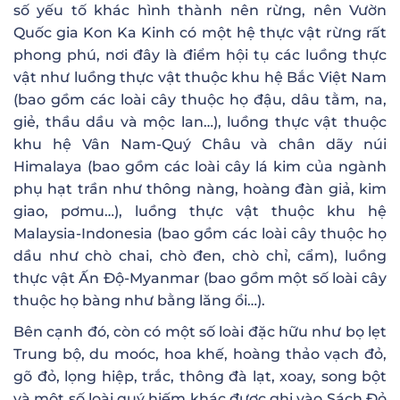
số yếu tố khác hình thành nên rừng, nên Vườn
Quốc gia Kon Ka Kinh có một hệ thực vật rừng rất
phong phú, nơi đây là điểm hội tụ các luồng thực
vật như luồng thực vật thuộc khu hệ Bắc Việt Nam
(bao gồm các loài cây thuộc họ đậu, dâu tằm, na,
giẻ, thầu dầu và mộc lan…), luồng thực vật thuộc
khu hệ Vân Nam-Quý Châu và chân dãy núi
Himalaya (bao gồm các loài cây lá kim của ngành
phụ hạt trần như thông nàng, hoàng đàn giả, kim
giao, pơmu…), luồng thực vật thuộc khu hệ
Malaysia-Indonesia (bao gồm các loài cây thuộc họ
dầu như chò chai, chò đen, chò chỉ, cẩm), luồng
thực vật Ấn Độ-Myanmar (bao gồm một số loài cây
thuộc họ bàng như bằng lăng ổi…).
Bên cạnh đó, còn có một số loài đặc hữu như bọ lẹt
Trung bộ, du moóc, hoa khế, hoàng thảo vạch đỏ,
gõ đỏ, lọng hiệp, trắc, thông đà lạt, xoay, song bột
và một số loài quý hiếm khác được ghi vào Sách Đỏ