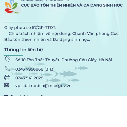
Giấy phép số 57/GP-TTĐT.
Chịu trách nhiệm về nội dung: Chánh Văn phòng Cục
Bảo tồn thiên nhiên và Đa dạng sinh học.
Thông tin liên hệ
Số 10 Tôn Thất Thuyết, Phường Cầu Giấy, Hà Nội
0243 7956868 (3113)
0243 941 2028
vp_cbttnddsh@mae.gov.vn
Thống kê truy cập
Đang truy cập:
1
người
Truy cập hôm nay:
390
lượt Truy cập trong tuần:
3.751
lượt
Truy cập tháng này:
16.130
lượt Tất cả truy cập:
424.739