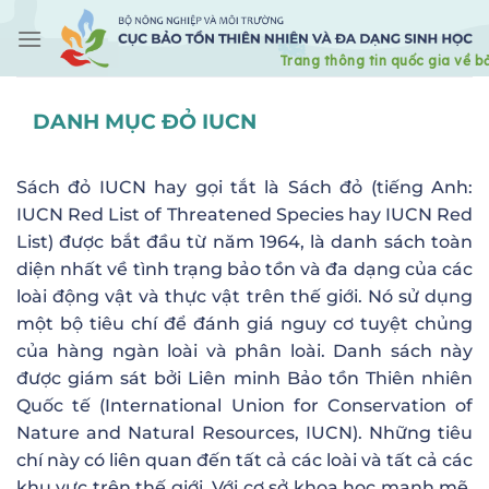
Skip
to
content
DANH MỤC ĐỎ IUCN
Sách đỏ IUCN hay gọi tắt là Sách đỏ (tiếng Anh:
IUCN Red List of Threatened Species hay IUCN Red
List) được bắt đầu từ năm 1964, là danh sách toàn
diện nhất về tình trạng bảo tồn và đa dạng của các
loài động vật và thực vật trên thế giới. Nó sử dụng
một bộ tiêu chí để đánh giá nguy cơ tuyệt chủng
của hàng ngàn loài và phân loài. Danh sách này
được giám sát bởi Liên minh Bảo tồn Thiên nhiên
Quốc tế (International Union for Conservation of
Nature and Natural Resources, IUCN). Những tiêu
chí này có liên quan đến tất cả các loài và tất cả các
khu vực trên thế giới. Với cơ sở khoa học mạnh mẽ,