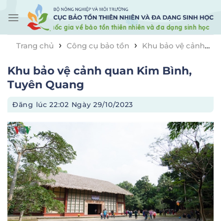
Skip
to
content
›
›
Trang chủ
Công cụ bảo tồn
Khu bảo vệ cảnh
›
quan
Khu bảo vệ cảnh quan Kim Bình, Tuyên Quang
Khu bảo vệ cảnh quan Kim Bình,
Tuyên Quang
Đăng lúc
22:02 Ngày 29/10/2023