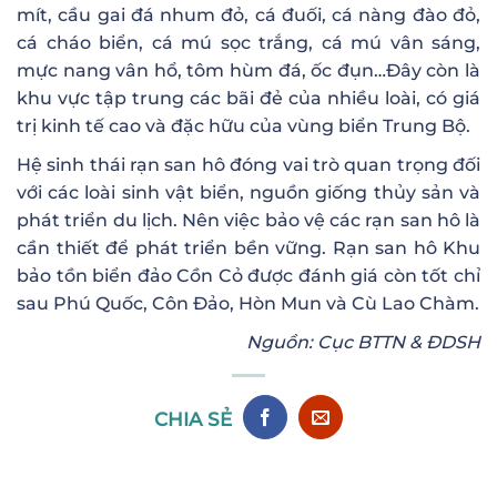
mít, cầu gai đá nhum đỏ, cá đuối, cá nàng đào đỏ,
cá cháo biển, cá mú sọc trắng, cá mú vân sáng,
mực nang vân hổ, tôm hùm đá, ốc đụn…Đây còn là
khu vực tập trung các bãi đẻ của nhiều loài, có giá
trị kinh tế cao và đặc hữu của vùng biển Trung Bộ.
Hệ sinh thái rạn san hô đóng vai trò quan trọng đối
với các loài sinh vật biển, nguồn giống thủy sản và
phát triển du lịch. Nên việc bảo vệ các rạn san hô là
cần thiết để phát triển bền vững. Rạn san hô Khu
bảo tồn biển đảo Cồn Cỏ được đánh giá còn tốt chỉ
sau Phú Quốc, Côn Đảo, Hòn Mun và Cù Lao Chàm.
Nguồn: Cục BTTN & ĐDSH
CHIA SẺ