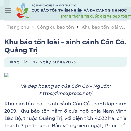
Skip
to
content
›
›
Trang chủ
Công cụ bảo tồn
Khu bảo tồn loài và
›
sinh cảnh
Khu bảo tồn loài – sinh cảnh Cồn Cỏ,
Khu bảo tồn loài – sinh cảnh Cồn Cỏ,
Quảng Trị
Quảng Trị
Đăng lúc
11:12 Ngày 30/10/2023
Vẻ đẹp hoang sơ của Cồn Cỏ – Nguồn:
https://vnexpress.net/
Khu bảo tồn loài – sinh cảnh Cồn Cỏ thành lập năm
2009, Khu bảo tồn nằm ở cửa ngõ phía Nam Vịnh
Bắc Bộ, thuộc Quảng Trị, với diện tích 4.532 ha, chia
thành 3 phân khu: Bảo vệ nghiêm ngặt, Phục hồi