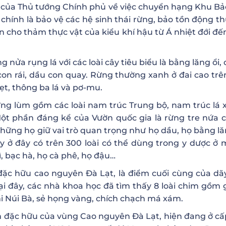
 của Thủ tướng Chính phủ về việc chuyển hạng Khu Bảo
chính là bảo vệ các hệ sinh thái rừng, bảo tồn động th
n cho thảm thực vật của kiểu khí hậu từ Á nhiệt đới đế
nửa rụng lá với các loài cây tiêu biểu là bằng lăng ổi
con rái, dầu con quay. Rừng thường xanh ở đai cao trên
ẹt, thông ba lá và pơ-mu.
ừng lùm gồm các loài nam trúc Trung bộ, nam trúc lá 
Một phần đáng kể của Vườn quốc gia là rừng tre nứa có 
ững họ giữ vai trò quan trọng như họ dầu, họ bằng lăng
ấy ở đây có trên 300 loài có thể dùng trong y dược ở
ì, bạc hà, họ cà phê, họ đậu…
ặc hữu cao nguyên Đà Lạt, là điểm cuối cùng của d
ại đây, các nhà khoa học đã tìm thấy 8 loài chim gồm
 Núi Bà, sẻ họng vàng, chích chạch má xám.
i chim đặc hữu của vùng Cao nguyên Đà Lạt, hiện đang ở c