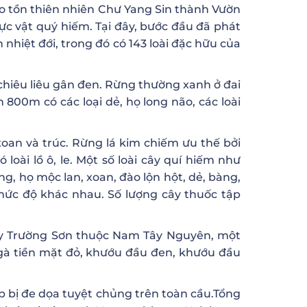
 tồn thiên nhiên Chư Yang Sin thành Vườn
ực vật quý hiếm. Tại đây, bước đầu đã phát
n nhiệt đới, trong đó có 143 loài đặc hữu của
, chiêu liêu gân đen. Rừng thường xanh ở đai
 800m có các loại dẻ, họ long não, các loài
xoan và trúc. Rừng lá kim chiếm ưu thế bởi
loài lồ ô, le. Một số loài cây quí hiếm như
, họ mộc lan, xoan, đào lộn hột, dẻ, bàng,
 mức độ khác nhau. Số lượng cây thuốc tập
ãy Trường Sơn thuộc Nam Tây Nguyên, một
 gà tiền mặt đỏ, khướu đầu đen, khướu đầu
ấp bị đe dọa tuyệt chủng trên toàn cầu.Tổng