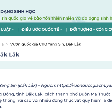
 LUẬT
ĐIỀU ƯỚC QUỐC TẾ
ĐỐI TƯỢNG – CÔNG C
›
ia
Vườn quốc gia Chư Yang Sin, Đắk Lắk
Đắk Lắk
Yang Sin (Đắk Lắk) – Nguồn: https://vuonquocgiachuyan
g Bông, tỉnh Đăk Lăk, cách thành phố Buôn Ma Thuộ
ệ thống núi cao với nhiều động thực vật quý hiếm là 
ớc