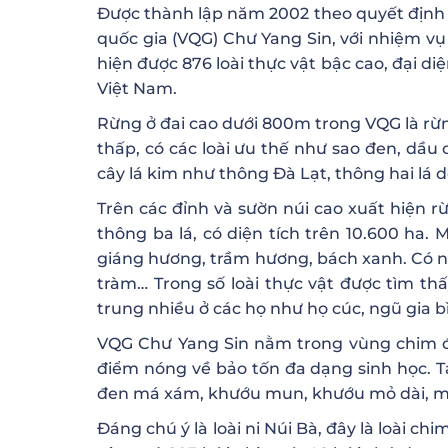
Được thành lập năm 2002 theo quyết định
quốc gia (VQG) Chư Yang Sin, với nhiệm vụ 
hiện được 876 loài thực vật bậc cao, đại diệ
Việt Nam.
Rừng ở đai cao dưới 800m trong VQG là rừng 
thấp, có các loài ưu thế như sao đen, dầu 
cây lá kim như thông Đà Lạt, thông hai lá d
Trên các đỉnh và sườn núi cao xuất hiện r
thông ba lá, có diện tích trên 10.600 ha. 
giáng hương, trầm hương, bách xanh. Có nh
tràm… Trong số loài thực vật được tìm th
trung nhiều ở các họ như họ cúc, ngũ gia b
VQG Chư Yang Sin nằm trong vùng chim đ
điểm nóng về bảo tốn đa dạng sinh học. T
đen má xám, khướu mun, khướu mỏ dài, mi
Đáng chú ý là loài ni Núi Bà, đây là loà