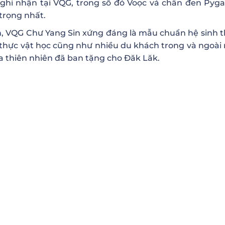
ghi nhận tại VQG, trong số đó Voọc vá chân đen Pyga
 trọng nhất.
ên, VQG Chư Yang Sin xứng đáng là mẫu chuẩn hệ sinh th
c thực vật học cũng như nhiều du khách trong và ngoà
 thiên nhiên đã ban tặng cho Đăk Lăk.