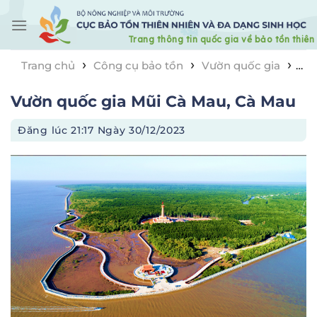
Skip
to
content
›
›
›
Trang chủ
Công cụ bảo tồn
Vườn quốc gia
Vườn quốc gia Mũi Cà Mau, Cà Mau
Vườn quốc gia Mũi Cà Mau, Cà Mau
Đăng lúc
21:17 Ngày 30/12/2023