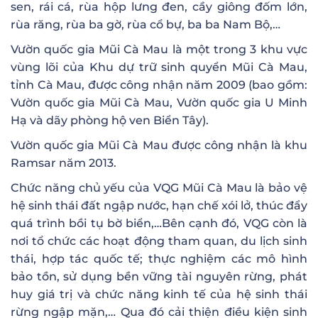
sen, rái cá, rùa hộp lưng đen, cầy giông đốm lớn,
rùa răng, rùa ba gờ, rùa cổ bự, ba ba Nam Bộ,…
Vườn quốc gia Mũi Cà Mau là một trong 3 khu vực
vùng lõi của Khu dự trữ sinh quyển Mũi Cà Mau,
tỉnh Cà Mau, được công nhận năm 2009 (bao gồm:
Vườn quốc gia Mũi Cà Mau, Vườn quốc gia U Minh
Hạ và dãy phòng hộ ven Biển Tây).
Vườn quốc gia Mũi Cà Mau được công nhận là khu
Ramsar năm 2013.
Chức năng chủ yếu của VQG Mũi Cà Mau là bảo vệ
hệ sinh thái đất ngập nước, hạn chế xói lở, thúc đẩy
quá trình bồi tụ bờ biển,…Bên cạnh đó, VQG còn là
nơi tổ chức các hoạt động tham quan, du lịch sinh
thái, hợp tác quốc tế; thực nghiệm các mô hình
bảo tồn, sử dụng bền vững tài nguyên rừng, phát
huy giá trị và chức năng kinh tế của hệ sinh thái
rừng ngập mặn,… Qua đó cải thiện điều kiện sinh