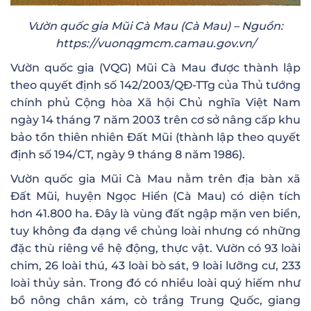
Vườn quốc gia Mũi Cà Mau (Cà Mau) – Nguồn:
https://vuonqgmcm.camau.gov.vn/
Vườn quốc gia (VQG) Mũi Cà Mau được thành lập
theo quyết định số 142/2003/QĐ-TTg của Thủ tướng
chính phủ Cộng hòa Xã hội Chủ nghĩa Việt Nam
ngày 14 tháng 7 năm 2003 trên cơ sở nâng cấp khu
bảo tồn thiên nhiên Đất Mũi (thành lập theo quyết
định số 194/CT, ngày 9 tháng 8 năm 1986).
Vườn quốc gia Mũi Cà Mau nằm trên địa bàn xã
Đất Mũi, huyện Ngọc Hiển (Cà Mau) có diện tích
hơn 41.800 ha. Đây là vùng đất ngập mặn ven biển,
tuy không đa dạng về chủng loài nhưng có những
đặc thù riêng về hệ động, thực vật. Vườn có 93 loài
chim, 26 loài thú, 43 loài bò sát, 9 loài lưỡng cư, 233
loài thủy sản. Trong đó có nhiều loài quý hiếm như
bồ nông chân xám, cò trắng Trung Quốc, giang