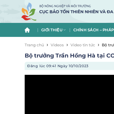
Skip
to
content
GIỚI THIỆU
CHÍNH SÁCH – PHÁP
›
›
›
Trang chủ
Videos
Video tin tức
Bộ trư
Bộ trưởng Trần Hồng Hà tại C
Đăng lúc
09:41 Ngày 10/10/2023