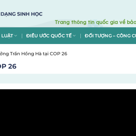
 LUẬT
ĐIỀU ƯỚC QUỐC TẾ
ĐỐI TƯỢNG – CÔNG C
ởng Trần Hồng Hà tại COP 26
OP 26