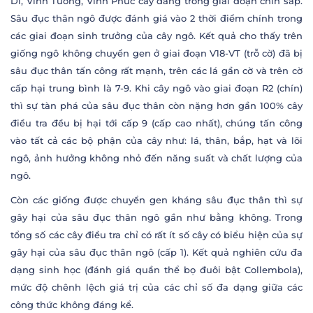
Di, Vĩnh Tường, Vĩnh Phúc cây đang trong giai đoạn chín sáp.
Sâu đục thân ngô được đánh giá vào 2 thời điểm chính trong
các giai đoạn sinh trưởng của cây ngô. Kết quả cho thấy trên
giống ngô không chuyển gen ở giai đoạn V18-VT (trỗ cờ) đã bị
sâu đục thân tấn công rất mạnh, trên các lá gần cờ và trên cờ
cấp hại trung bình là 7-9. Khi cây ngô vào giai đoạn R2 (chín)
thì sự tàn phá của sâu đục thân còn nặng hơn gần 100% cây
điều tra đều bị hại tới cấp 9 (cấp cao nhất), chúng tấn công
vào tất cả các bộ phận của cây như: lá, thân, bắp, hạt và lõi
ngô, ảnh hưởng không nhỏ đến năng suất và chất lượng của
ngô.
Còn các giống được chuyển gen kháng sâu đục thân thì sự
gây hại của sâu đục thân ngô gần như bằng không. Trong
tổng số các cây điều tra chỉ có rất ít số cây có biểu hiện của sự
gây hại của sâu đục thân ngô (cấp 1). Kết quả nghiên cứu đa
dạng sinh học (đánh giá quần thể bọ đuôi bật Collembola),
mức độ chênh lệch giá trị của các chỉ số đa dạng giữa các
công thức không đáng kể.