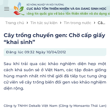
Skip
to
content
›
›
›
Trang chủ
Tin tức sự kiện
Tin trong nước
Cây
trồng chuyển gen: Chờ cấp giấy “khai sinh”
Cây trồng chuyển gen: Chờ cấp giấy
“khai sinh”
Đăng lúc
09:32 Ngày 10/04/2012
Sau khi trải qua các khảo nghiệm diện hẹp một
cách khá suôn sẻ ở Việt Nam, các tập đoàn giống
hùng mạnh nhất nhì thế giới đã tiếp tục tung ứng
cử viên về cây trồng biến đổi gen vào khảo nghiệm
diện rộng.
Công ty TNHH Dekalb Việt Nam (Công ty Monsanto Thái Lan)