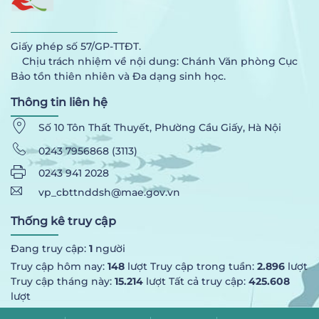
Giấy phép số 57/GP-TTĐT.
Chịu trách nhiệm về nội dung: Chánh Văn phòng Cục
Bảo tồn thiên nhiên và Đa dạng sinh học.
Thông tin liên hệ
Số 10 Tôn Thất Thuyết, Phường Cầu Giấy, Hà Nội
0243 7956868 (3113)
0243 941 2028
vp_cbttnddsh@mae.gov.vn
Thống kê truy cập
Đang truy cập:
1
người
Truy cập hôm nay:
148
lượt Truy cập trong tuần:
2.896
lượt
Truy cập tháng này:
15.214
lượt Tất cả truy cập:
425.608
lượt