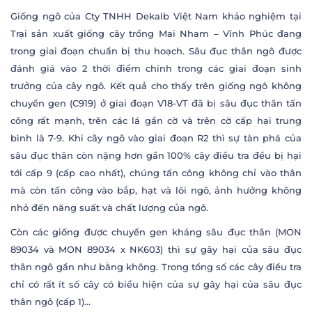
Giống ngô của Cty TNHH Dekalb Việt Nam khảo nghiệm tại
Trại sản xuất giống cây trồng Mai Nham – Vĩnh Phúc đang
trong giai đoạn chuẩn bị thu hoạch. Sâu đục thân ngô được
đánh giá vào 2 thời điểm chính trong các giai đoạn sinh
trưởng của cây ngô. Kết quả cho thấy trên giống ngô không
chuyển gen (C919) ở giai đoạn V18-VT đã bị sâu đục thân tấn
công rất mạnh, trên các lá gần cờ và trên cờ cấp hại trung
bình là 7-9. Khi cây ngô vào giai đoạn R2 thì sự tàn phá của
sâu đục thân còn nặng hơn gần 100% cây điều tra đều bị hại
tới cấp 9 (cấp cao nhất), chúng tấn công không chỉ vào thân
mà còn tấn công vào bắp, hạt và lõi ngô, ảnh hưởng không
nhỏ đến năng suất và chất lượng của ngô.
Còn các giống được chuyển gen kháng sâu đục thân (MON
89034 và MON 89034 x NK603) thì sự gây hại của sâu đục
thân ngô gần như bằng không. Trong tổng số các cây điều tra
chỉ có rất ít số cây có biểu hiện của sự gây hại của sâu đục
thân ngô (cấp 1)…