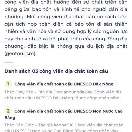
công viên địa chất hướng đến sự phát triển cân
bằng giữa bảo tồn và kinh tế cho người dân địa
phương. Một công viên địa chất cần có cách tiếp
cận tích hợp toàn diện cả bảo tồn di sản thiên
nhiên và văn hóa và sử dụng hợp lý các nguồn lực
này cho kinh tế xã hội phát triển của cộng đồng địa
phương, đặc biệt là thông qua du lịch địa chất
(geotourism).
Danh sách 03 công viên địa chất toàn cầu
Công viên địa chất toàn cầu UNESCO Đắk Nông
Thác Đray Sáp – Tác giả Dotuanhungdaklak Công viên địa
chất toàn cầu UNESCO Đắk Nông (được công nhận năm
2020) Công viên Địa chất toàn cầu Đắk Nông có diện tích
hơn 4.700km2, nằm trải dài trên địa bàn [...]
Công viên địa chất toàn cầu UNESCO Non Nước Cao
Bằng
Thác Bản Giốc – Tác giả kenner116 Công viên địa chất toàn
cầu UNESCO Non Nước Cao Bằng (được công nhận vào