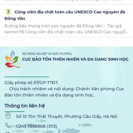
năm 2018) Công viên Địa chất (CVĐC) Non Nước Cao Bằng
nằm ở miền đất địa đầu phía [...]
Công viên địa chất toàn cầu UNESCO Cao nguyên đá
Đồng Văn
Ruộng bậc thang trên cao nguyên đá Đồng Văn – Tác giả
kenner116 Công viên địa chất toàn cầu UNESCO Cao nguyên
đá Đồng Văn (được công nhận vào năm 2010) CVĐC toàn
cầu UNESCO Cao nguyên đá Đồng Văn [...]
Giấy phép số 57/GP-TTĐT.
Chịu trách nhiệm về nội dung: Chánh Văn phòng Cục
Bảo tồn thiên nhiên và Đa dạng sinh học.
Thông tin liên hệ
Số 10 Tôn Thất Thuyết, Phường Cầu Giấy, Hà Nội
0243 7956868 (3113)