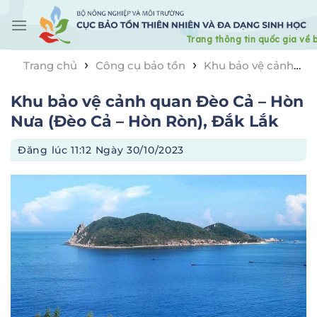
Skip
to
content
›
›
Trang chủ
Công cụ bảo tồn
Khu bảo vệ cảnh
›
quan
Khu bảo vệ cảnh quan Đèo Cả – Hòn Nưa (Đèo
Khu bảo vệ cảnh quan Đèo Cả – Hòn
Cả – Hòn Ròn), Đắk Lắk
Nưa (Đèo Cả – Hòn Ròn), Đắk Lắk
Đăng lúc
11:12 Ngày 30/10/2023