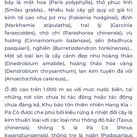
bảy lá một hoa (Paris polyphylla), thổ phục linh
(Smilax grabla)… Nhiều loài cây gỗ quý có giá trị
kinh tế cao như pơ mu (Fokienia hodginsii), đinh
(Markhamia stipulatha), trai lý (Garcinia
faraecoides), chò chỉ (Parashorea chinensis), vù
hương (Cinnamomum balansae), sến (Madhuca
pasquieri), nghiến (Burretiodendron tonkinensis)…
Một số loài lan là cây cảnh đẹp như hoàng thảo
(Dnedrobium amabile), hoàng thảo hoa vàng
(Dendrobium chrysanthum), lan kim tuyến đá vôi
(Anoectochilus calareus)…
Ở độ cao trên 1.000 m so với mực nước biển, tại
những nơi còn chưa bị tác động hoặc tác động
chưa đáng kể, Khu bảo tồn thiên nhiên Hang Kia –
Pà Cò được che phủ bởi kiểu rừng á nhiệt đới cây lá
kim thuần loại với các loại như thông đỏ bắc (Taxus
chinensis) thông 5 lá Pà Cò (Pinus
kwangtungensis), thông tre lá ngắn (Podocargus