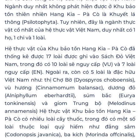
Ngành duy nhất không phát hiện được ở Khu bảo
tồn thiên nhiên Hang Kia – Pà Cò là Khuyết lá
thông (Psilotophyta). Tuy nhiên, đây là ngành thực
vật cổ nhất của hệ thực vật Việt Nam, duy nhất có 1
họ, 1 chi và 1 loài.
Hệ thực vật của Khu bảo tồn Hang Kia – Pà Cò đã
thống kê được 17 loài được ghi vào Sách Đỏ Việt
Nam, trong đó có 10 loài sẽ nguy cấp (VU) và 7 loài
nguy cấp (EN). Ngoài ra, còn có 5 loài là đặc hữu
Việt Nam như: thị Chợ Bờ (Dyospyros choboensis),
vù hương (Cinnamomum balansac), dương đỏ
(Alniphyllum eberhardtii), súm bắc (Eurya
tonkinensis) và giom Trung bộ (Melodinus
annamensis) Hệ thực vật Khu bảo tồn Hang Kia –
Pà Cò có nhiều loài cây thuốc, trong đó có một số
loài thuộc loại quý hiếm như đẳng sâm
(Codonopsis javanica), ba kích (Morinda offcinalis),