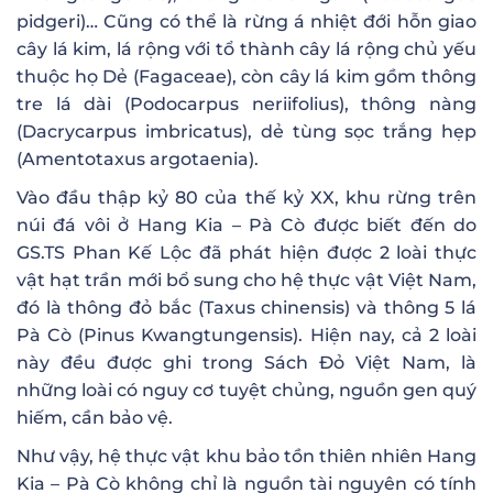
pidgeri)… Cũng có thể là rừng á nhiệt đới hỗn giao
cây lá kim, lá rộng với tổ thành cây lá rộng chủ yếu
thuộc họ Dẻ (Fagaceae), còn cây lá kim gồm thông
tre lá dài (Podocarpus neriifolius), thông nàng
(Dacrycarpus imbricatus), dẻ tùng sọc trắng hẹp
(Amentotaxus argotaenia).
Vào đầu thập kỷ 80 của thế kỷ XX, khu rừng trên
núi đá vôi ở Hang Kia – Pà Cò được biết đến do
GS.TS Phan Kế Lộc đã phát hiện được 2 loài thực
vật hạt trần mới bổ sung cho hệ thực vật Việt Nam,
đó là thông đỏ bắc (Taxus chinensis) và thông 5 lá
Pà Cò (Pinus Kwangtungensis). Hiện nay, cả 2 loài
này đều được ghi trong Sách Đỏ Việt Nam, là
những loài có nguy cơ tuyệt chủng, nguồn gen quý
hiếm, cần bảo vệ.
Như vậy, hệ thực vật khu bảo tồn thiên nhiên Hang
Kia – Pà Cò không chỉ là nguồn tài nguyên có tính