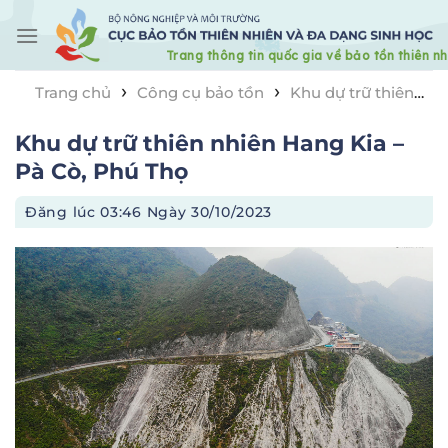
Skip
to
content
›
›
Trang chủ
Công cụ bảo tồn
Khu dự trữ thiên
›
nhiên
Khu dự trữ thiên nhiên Hang Kia – Pà Cò, Phú
Khu dự trữ thiên nhiên Hang Kia –
Thọ
Pà Cò, Phú Thọ
Đăng lúc
03:46 Ngày 30/10/2023