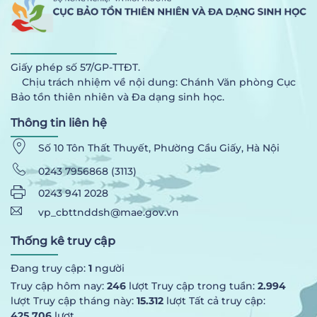
Giấy phép số 57/GP-TTĐT.
Chịu trách nhiệm về nội dung: Chánh Văn phòng Cục
Bảo tồn thiên nhiên và Đa dạng sinh học.
Thông tin liên hệ
Số 10 Tôn Thất Thuyết, Phường Cầu Giấy, Hà Nội
0243 7956868 (3113)
0243 941 2028
vp_cbttnddsh@mae.gov.vn
Thống kê truy cập
Đang truy cập:
1
người
Truy cập hôm nay:
246
lượt Truy cập trong tuần:
2.994
lượt Truy cập tháng này:
15.312
lượt Tất cả truy cập:
425.706
lượt