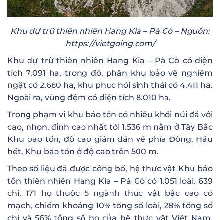
Khu dự trữ thiên nhiên Hang Kia – Pà Cò – Nguồn:
https://vietgoing.com/
Khu dự trữ thiên nhiên Hang Kia – Pà Cò có diện
tích 7.091 ha, trong đó, phân khu bảo vệ nghiêm
ngặt có 2.680 ha, khu phục hồi sinh thái có 4.411 ha.
Ngoài ra, vùng đệm có diện tích 8.010 ha.
Trong phạm vi khu bảo tồn có nhiều khối núi đá vôi
cao, nhọn, đỉnh cao nhất tới 1.536 m nằm ở Tây Bắc
Khu bảo tồn, độ cao giảm dần về phía Đông. Hầu
hết, Khu bảo tồn ở độ cao trên 500 m.
Theo số liệu đã được công bố, hệ thực vật Khu bảo
tồn thiên nhiên Hang Kia – Pà Cò có 1.051 loài, 639
chi, 171 họ thuộc 5 ngành thực vật bậc cao có
mạch, chiếm khoảng 10% tổng số loài, 28% tổng số
chi và 56% tổng số họ của hệ thực vật Việt Nam.