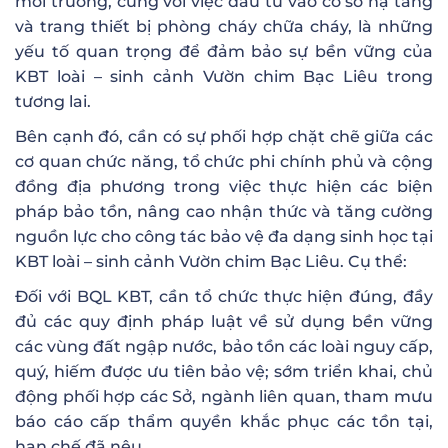
môi trường, cùng với việc đầu tư vào cơ sở hạ tầng
và trang thiết bị phòng cháy chữa cháy, là những
yếu tố quan trọng để đảm bảo sự bền vững của
KBT loài – sinh cảnh Vườn chim Bạc Liêu trong
tương lai.
Bên cạnh đó, cần có sự phối hợp chặt chẽ giữa các
cơ quan chức năng, tổ chức phi chính phủ và cộng
đồng địa phương trong việc thực hiện các biện
pháp bảo tồn, nâng cao nhận thức và tăng cường
nguồn lực cho công tác bảo vệ đa dạng sinh học tại
KBT loài – sinh cảnh Vườn chim Bạc Liêu. Cụ thể:
Đối với BQL KBT, cần tổ chức thực hiện đúng, đầy
đủ các quy định pháp luật về sử dụng bền vững
các vùng đất ngập nước, bảo tồn các loài nguy cấp,
quý, hiếm được ưu tiên bảo vệ; sớm triển khai, chủ
động phối hợp các Sở, ngành liên quan, tham mưu
báo cáo cấp thẩm quyền khắc phục các tồn tại,
hạn chế đã nêu.