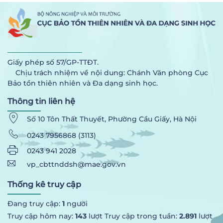
Giấy phép số 57/GP-TTĐT.
Chịu trách nhiệm về nội dung: Chánh Văn phòng Cục
Bảo tồn thiên nhiên và Đa dạng sinh học.
Thông tin liên hệ
Số 10 Tôn Thất Thuyết, Phường Cầu Giấy, Hà Nội
0243 7956868 (3113)
0243 941 2028
vp_cbttnddsh@mae.gov.vn
Thống kê truy cập
Đang truy cập:
1
người
Truy cập hôm nay:
143
lượt Truy cập trong tuần:
2.891
lượt