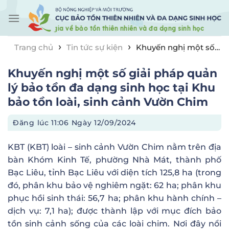
Skip
to
content
›
›
Trang chủ
Tin tức sự kiện
Khuyến nghị một số
giải pháp quản lý bảo tồn đa dạng sinh học tại Khu bảo
Khuyến nghị một số giải pháp quản
tồn loài, sinh cảnh Vườn Chim
lý bảo tồn đa dạng sinh học tại Khu
bảo tồn loài, sinh cảnh Vườn Chim
Đăng lúc
11:06 Ngày 12/09/2024
KBT (KBT) loài – sinh cảnh Vườn Chim nằm trên địa
bàn Khóm Kinh Tế, phường Nhà Mát, thành phố
Bạc Liêu, tỉnh Bạc Liêu với diện tích 125,8 ha (trong
đó, phân khu bảo vệ nghiêm ngặt: 62 ha; phân khu
phục hồi sinh thái: 56,7 ha; phân khu hành chính –
dịch vụ: 7,1 ha); được thành lập với mục đích bảo
tồn sinh cảnh sống của các loài chim. Nơi đây nổi