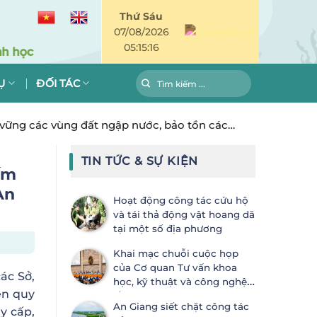
Thứ Sáu
07/08/2026
05:15:17
Ụ
ĐỐI TÁC
n vững các vùng đất ngập nước, bảo tồn các
TIN TỨC & SỰ KIỆN
ếm
An
Hoạt động công tác cứu hộ
và tái thả động vật hoang dã
tại một số địa phương
Khai mạc chuỗi cuộc họp
của Cơ quan Tư vấn khoa
ác Sở,
học, kỹ thuật và công nghệ
ện quy
lần thứ 28 (SBSTTA-28) và Cơ
An Giang siết chặt công tác
quan Thực thi lần thứ 7 (SBI-7) Công
y cấp,