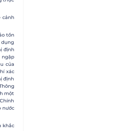
ệ cảnh
ảo tồn
ử dụng
ị định
t ngập
ều của
hí xác
ị định
 Thông
nh một
 Chính
p nước
n khắc