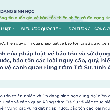
 LUẬT
ĐIỀU ƯỚC QUỐC TẾ
ĐỐI TƯỢNG – CÔNG C
thực hiện quy định của pháp luật về bảo tồn và sử dụng bề
tại khu bảo vệ cảnh quan rừng tràm Trà Sư, tỉnh An Giang
ịnh của pháp luật về bảo tồn và sử dụng
ớc, bảo tồn các loài nguy cấp, quý, hi
ảo vệ cảnh quan rừng tràm Trà Sư, tỉnh 
 tồn thiên nhiên và Đa dạng sinh học cùng đại diện c
hu bảo vệ cảnh quan Rừng tràm Trà Sư về việc thực hi
bền vững các vùng đất ngập nước, bảo tồn các loài ngu