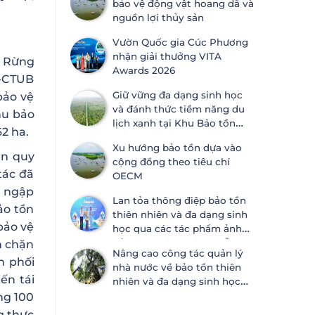
bảo vệ động vật hoang dã và
ước Đa dạng sinh học
nguồn lợi thủy sản
Vườn Quốc gia Cúc Phương
nhận giải thưởng VITA
n Rừng
Awards 2026
Đ-CTUB
Giữ vững đa dạng sinh học
bảo vệ
và đánh thức tiềm năng du
hu bảo
lịch xanh tại Khu Bảo tồn
62 ha.
thiên nhiên Lung Ngọc
Xu hướng bảo tồn dựa vào
Hoàng
ện quy
cộng đồng theo tiêu chí
tác đã
OECM
t ngập
Lan tỏa thông điệp bảo tồn
ảo tồn
thiên nhiên và đa dạng sinh
bảo vệ
học qua các tác phẩm ảnh
về thiên nhiên tại Đà Nẵng
n chặn
Nâng cao công tác quản lý
h phối
nhà nước về bảo tồn thiên
ến tái
nhiên và đa dạng sinh học
tại Khánh Hòa và An Giang
ng 100
g thực