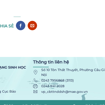
HIA SẺ
Thông tin liên hệ
Số 10 Tôn Thất Thuyết, Phường Cầu Gi
Nội
0243 7956868 (3113)
0243 941 2028
g Cục Bảo
vp_cbttnddsh@mae.gov.vn