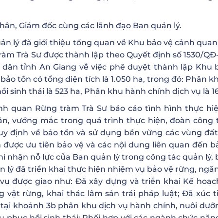
Nhân, Giám đốc cùng các lãnh đạo Ban quản lý.
quản lý đã giới thiệu tổng quan về Khu bảo vệ cảnh qua
ràm Trà Sư được thành lập theo Quyết định số 1530/Q
 dân tỉnh An Giang về việc phê duyệt thành lập Khu 
ảo tồn có tổng diện tích là 1.050 ha, trong đó: Phân k
 sinh thái là 523 ha, Phân khu hành chính dịch vụ là 1
nh quan Rừng tràm Trà Sư báo cáo tình hình thực hi
n, vướng mắc trong quá trình thực hiện, đoàn công 
quy định về bảo tồn và sử dụng bền vững các vùng đấ
m được ưu tiên bảo vệ và các nội dung liên quan đến b
hi nhận nỗ lực của Ban quản lý trong công tác quản lý, 
n lý đã triển khai thực hiện nhiệm vụ bảo vệ rừng, ngă
vụ được giao như: Đã xây dựng và triển khai Kế hoạc
 vật rừng, khai thác lâm sản trái pháp luật; Đã xúc ti
 tại khoảnh 3b phân khu dịch vụ hành chính, nuôi dưỡ
 phục hồi sinh thái; Phối hợp với các ngành chức năn