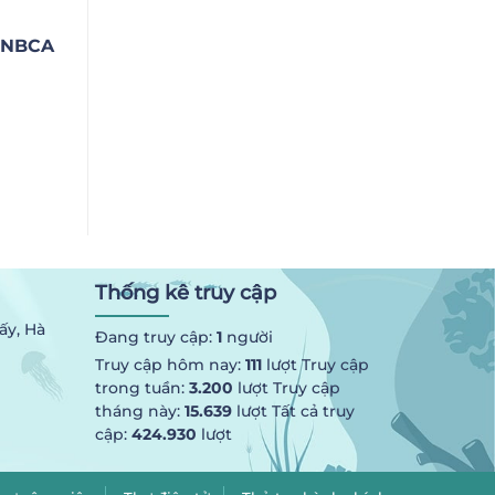
NBCA
Thống kê truy cập
ấy, Hà
Đang truy cập:
1
người
Truy cập hôm nay:
111
lượt Truy cập
trong tuần:
3.200
lượt Truy cập
tháng này:
15.639
lượt Tất cả truy
cập:
424.930
lượt