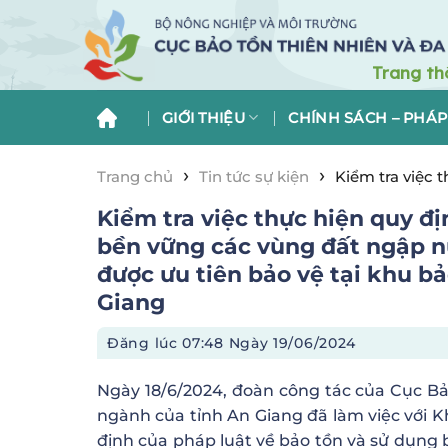
Skip
to
content
GIỚI THIỆU
CHÍNH SÁCH – PHÁP
›
›
Trang chủ
Tin tức sự kiện
Kiểm tra việc 
loài nguy cấp, quý, hiếm được ưu tiên bảo vệ 
Kiểm tra việc thực hiện quy đ
bền vững các vùng đất ngập nư
được ưu tiên bảo vệ tại khu b
Giang
Đăng lúc
07:48 Ngày 19/06/2024
Ngày 18/6/2024, đoàn công tác của Cục Bảo
ngành của tỉnh An Giang đã làm việc với K
định của pháp luật về bảo tồn và sử dụng 