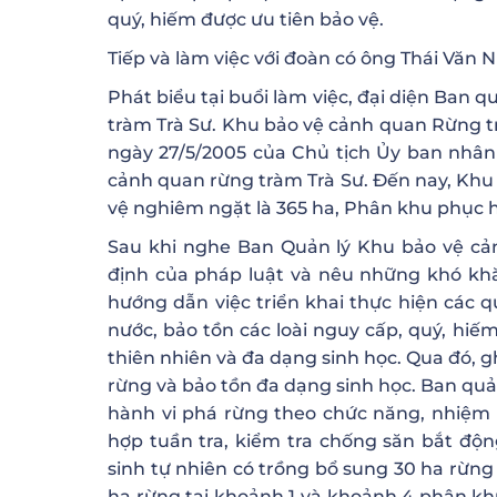
quý, hiếm được ưu tiên bảo vệ.
Tiếp và làm việc với đoàn có ông Thái Văn 
Phát biểu tại buổi làm việc, đại diện Ban 
tràm Trà Sư. Khu bảo vệ cảnh quan Rừng t
ngày 27/5/2005 của Chủ tịch Ủy ban nhân
cảnh quan rừng tràm Trà Sư. Đến nay, Khu b
vệ nghiêm ngặt là 365 ha, Phân khu phục hồi
Sau khi nghe Ban Quản lý Khu bảo vệ cả
định của pháp luật và nêu những khó khă
hướng dẫn việc triển khai thực hiện các 
nước, bảo tồn các loài nguy cấp, quý, hiế
thiên nhiên và đa dạng sinh học. Qua đó, g
rừng và bảo tồn đa dạng sinh học. Ban quả
hành vi phá rừng theo chức năng, nhiệm 
hợp tuần tra, kiểm tra chống săn bắt động
sinh tự nhiên có trồng bổ sung 30 ha rừng
ha rừng tại khoảnh 1 và khoảnh 4 phân khu