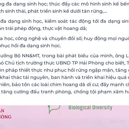
ững đa dạng sinh học; thúc đẩy các mô hình sinh kế bề
h sinh thái, phát triển sinh kế dưới tán rừng,…
đa dạng sinh học, kiểm soát tác động tới đa dạng sin
n trái phép động, thực vật hoang dã;
 học, công nghệ và chuyển đổi số; huy động mọi nguồ
phục hồi đa dạng sinh học.
trưởng Bộ NN&MT, trong bài phát biểu của mình, ông 
ó Chủ tịch trường thực UBND TP Hải Phòng cho biết, T
iện pháp thiết thực như phục hồi rừng ngập mặn, tăng
khai thác tài nguyên, ban hành và triển khai hiệu quả 
nhiên, bảo tồn các loài chim hoang dã di cư; đẩy mạnh 
và tăng cường đấu tranh phòng, chống tội phạm xâm h