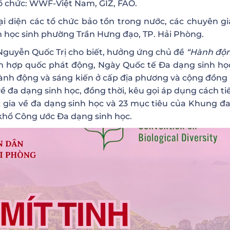
tổ chức: WWF-Việt Nam, GIZ, FAO.
ại diện các tổ chức bảo tồn trong nước, các chuyên gi
 học sinh phường Trần Hưng đạo, TP. Hải Phòng.
 Nguyễn Quốc Trị cho biết, hưởng ứng chủ đề
“Hành độ
n hợp quốc phát động, Ngày Quốc tế Đa dạng sinh h
ành động và sáng kiến ở cấp địa phương và cộng đồn
ề đa dạng sinh học, đồng thời, kêu gọi áp dụng cách ti
ốc gia về đa dạng sinh học và 23 mục tiêu của Khung đ
khổ Công ước Đa dạng sinh học.