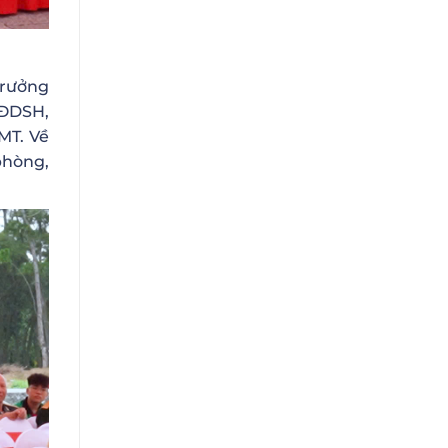
trưởng
&ĐDSH,
MT. Về
phòng,