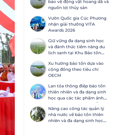
bảo vệ động vật hoang dã và
ước Đa dạng sinh học
nguồn lợi thủy sản
Vườn Quốc gia Cúc Phương
nhận giải thưởng VITA
Awards 2026
Giữ vững đa dạng sinh học
và đánh thức tiềm năng du
lịch xanh tại Khu Bảo tồn
thiên nhiên Lung Ngọc
Xu hướng bảo tồn dựa vào
Hoàng
cộng đồng theo tiêu chí
OECM
Lan tỏa thông điệp bảo tồn
thiên nhiên và đa dạng sinh
học qua các tác phẩm ảnh
về thiên nhiên tại Đà Nẵng
Nâng cao công tác quản lý
nhà nước về bảo tồn thiên
nhiên và đa dạng sinh học
tại Khánh Hòa và An Giang