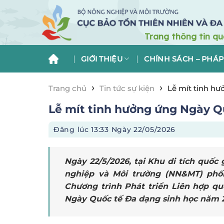
Skip
to
content
GIỚI THIỆU
CHÍNH SÁCH – PHÁP
›
›
Trang chủ
Tin tức sự kiện
Lễ mít tinh hư
Lễ mít tinh hưởng ứng Ngày Q
Đăng lúc
13:33 Ngày 22/05/2026
Ngày 22/5/2026, tại Khu di tích quốc 
nghiệp và Môi trường
(NN&MT)
phố
Chương trình Phát triển Liên hợp q
Ngày Quốc tế Đa dạng sinh học năm 