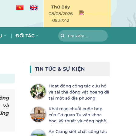
Thứ Bảy
08/08/2026
05:37:44
Ụ
ĐỐI TÁC
TIN TỨC & SỰ KIỆN
Hoạt động công tác cứu hộ
và tái thả động vật hoang dã
Nông
tại một số địa phương
 và
Khai mạc chuỗi cuộc họp
 ứng
của Cơ quan Tư vấn khoa
học, kỹ thuật và công nghệ
lần thứ 28 (SBSTTA-28) và Cơ
An Giang siết chặt công tác
quan Thực thi lần thứ 7 (SBI-7) Công