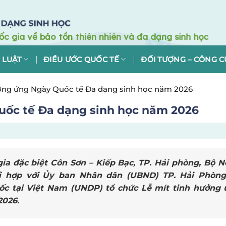
 LUẬT
ĐIỀU ƯỚC QUỐC TẾ
ĐỐI TƯỢNG – CÔNG C
ởng ứng Ngày Quốc tế Đa dạng sinh học năm 2026
uốc tế Đa dạng sinh học năm 2026
gia đặc biệt Côn Sơn – Kiếp Bạc, TP
.
Hải phòng, Bộ 
i hợp với
Ủy ban Nhân dân (
UBND
)
TP
.
Hải Phòng
uốc tại Việt Nam (UNDP) tổ chức Lễ mít tinh hưởng
2026.