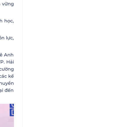
n vững
h học,
n lực,
Lê Anh
P. Hải
 cường
các kế
chuyển
ại đến