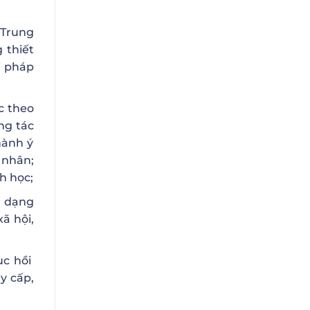
 Trung
 thiết
i pháp
c theo
ng tác
hành ý
 nhân;
h học;
a dạng
ã hội,
ục hồi
uy cấp,