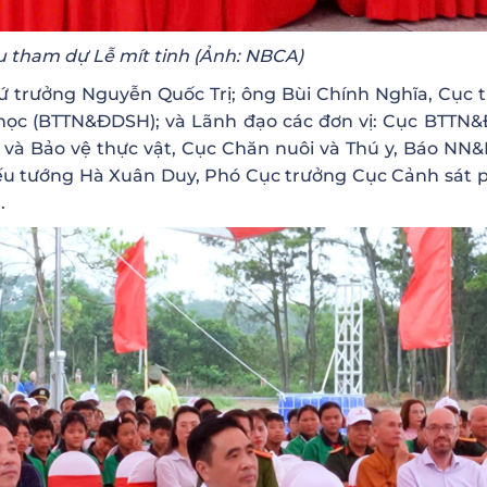
ểu tham dự Lễ mít tinh (Ảnh: NBCA)
ứ trưởng Nguyễn Quốc Trị; ông Bùi Chính Nghĩa, Cục 
 học (BTTN&ĐDSH); và Lãnh đạo các đơn vị: Cục BTTN
 và Bảo vệ thực vật, Cục Chăn nuôi và Thú y, Báo NN&
iếu tướng Hà Xuân Duy, Phó Cục trưởng Cục Cảnh sát 
.