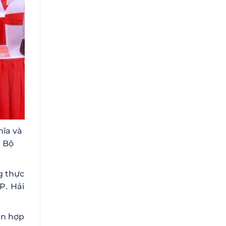
ĩa và
, Bộ
g thực
P. Hải
ên hợp