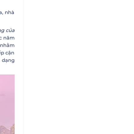
a, nhà
ng của
ọc năm
g nhằm
ếp cận
a dạng