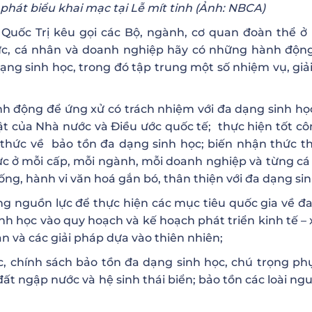
phát biểu khai mạc tại Lễ mít tinh (Ảnh: NBCA)
 Quốc Trị kêu gọi các Bộ, ngành, cơ quan đoàn thể ở
ức, cá nhân và doanh nghiệp hãy có những hành động
ng sinh học, trong đó tập trung một số nhiệm vụ, giả
h động để ứng xử có trách nhiệm với đa dạng sinh họ
t của Nhà nước và Điều ước quốc tế; thực hiện tốt cô
 thức về bảo tồn đa dạng sinh học; biến nhận thức t
hực ở mỗi cấp, mỗi ngành, mỗi doanh nghiệp và từng cá
sống, hành vi văn hoá gắn bó, thân thiện với đa dạng sin
ộng nguồn lực để thực hiện các mục tiêu quốc gia về đ
h học vào quy hoạch và kế hoạch phát triển kinh tế – x
n và các giải pháp dựa vào thiên nhiên;
ợc, chính sách bảo tồn đa dạng sinh học, chú trọng ph
 đất ngập nước và hệ sinh thái biển; bảo tồn các loài ng