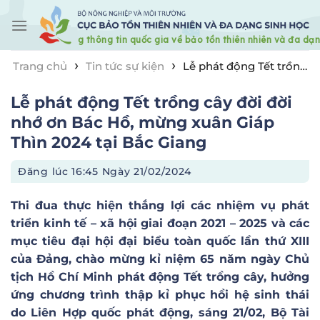
Skip
to
content
›
›
Trang chủ
Tin tức sự kiện
Lễ phát động Tết trồng
cây đời đời nhớ ơn Bác Hồ, mừng xuân Giáp Thìn 2024
Lễ phát động Tết trồng cây đời đời
tại Bắc Giang
nhớ ơn Bác Hồ, mừng xuân Giáp
Thìn 2024 tại Bắc Giang
Đăng lúc
16:45 Ngày 21/02/2024
Thi đua thực hiện thắng lợi các nhiệm vụ phát
triển kinh tế – xã hội giai đoạn 2021 – 2025 và các
mục tiêu đại hội đại biểu toàn quốc lần thứ XIII
của Đảng, chào mừng kỉ niệm 65 năm ngày Chủ
tịch Hồ Chí Minh phát động Tết trồng cây, hưởng
ứng chương trình thập kỉ phục hồi hệ sinh thái
do Liên Hợp quốc phát động, sáng 21/02, Bộ Tài