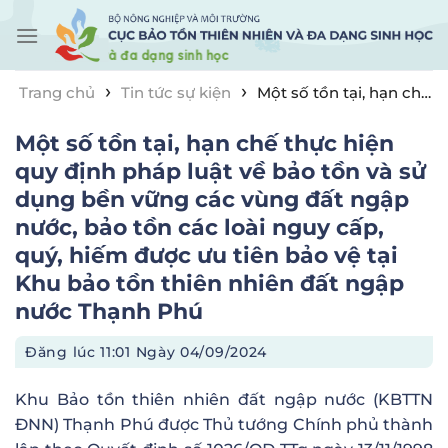
Skip
to
content
›
›
Trang chủ
Tin tức sự kiện
Một số tồn tại, hạn chế
thực hiện quy định pháp luật về bảo tồn và sử dụng
Một số tồn tại, hạn chế thực hiện
bền vững các vùng đất ngập nước, bảo tồn các loài
nguy cấp, quý, hiếm được ưu tiên bảo vệ tại Khu bảo
quy định pháp luật về bảo tồn và sử
tồn thiên nhiên đất ngập nước Thạnh Phú
dụng bền vững các vùng đất ngập
nước, bảo tồn các loài nguy cấp,
quý, hiếm được ưu tiên bảo vệ tại
Khu bảo tồn thiên nhiên đất ngập
nước Thạnh Phú
Đăng lúc
11:01 Ngày 04/09/2024
Khu Bảo tồn thiên nhiên đất ngập nước (KBTTN
ĐNN) Thạnh Phú được Thủ tướng Chính phủ thành